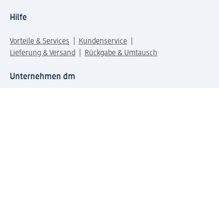
Hilfe
Vorteile & Services
Kundenservice
Lieferung & Versand
Rückgabe & Umtausch
Unternehmen dm
Unternehmen
Verantwortung
Karriere
Presse
Anfahrt dm dialogicum
Anfahrt dm Verteilzentrum
Produktwelten
dm Welt