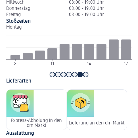
Mittwoch
08:00 - 19:00 Uhr
Donnerstag
08:00 - 19:00 Uhr
Freitag
08:00 - 19:00 Uhr
Stoßzeiten
Montag
Di
8
11
14
17
Lieferarten
Express-Abholung in den
Lieferung an den dm Markt
dm Markt
Ausstattung