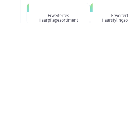
Erweitertes
Erweiter
Haarpflegesortiment
Haarstylingso
Erweitertes Männerpflege-
Erweitertes Deo So
Sortiment
Zusatzsortimente: Gesundheit & Ernährung
Erweitertes Damenhygiene-
Sortiment
Zusatzsortimente: Haushalt
Extra-Auswahl an
Regenschirmen
Zusatzsortimente: Tier