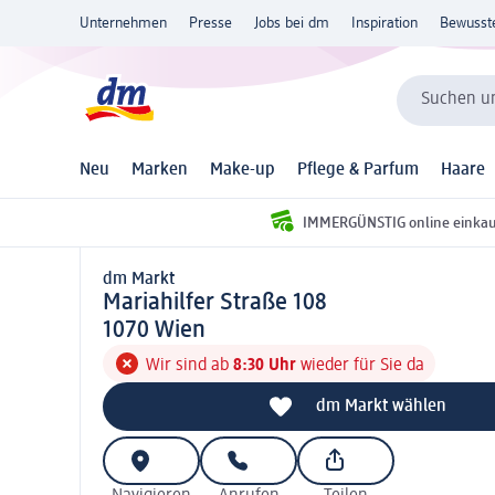
Unternehmen
Presse
Jobs bei dm
Inspiration
Bewusst
Suchen un
Neu
Marken
Make-up
Pflege & Parfum
Haare
IMMERGÜNSTIG online einka
dm Markt
d m Markt
Mariahilfer Straße 108
1 0 7 0
1070
Wien
Wir sind ab
8:30 Uhr
wieder für Sie da
dm Markt wählen