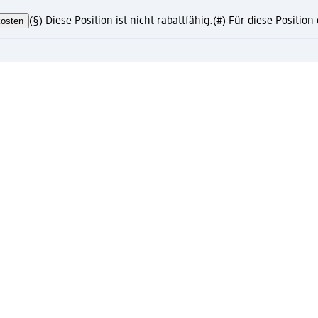
osten
(§) Diese Position ist nicht rabattfähig.
(#) Für diese Positio
te?
eren und Vorteile genießen
ress-Abholung nur mit registriertem Mein dm Konto
to mit vielen Vorteilen