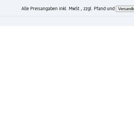
Alle Preisangaben inkl. MwSt., zzgl. Pfand und
Versandk
Wie gefällt Ihnen diese Sei
Mein dm Konto: jetzt registri
Kostenfreie Lieferung ab 49 Euro und gratis Exp
Verknüpfung von Mein dm Konto und PAYBACK Kon
Bestellungen schnell und einfach verwalten.