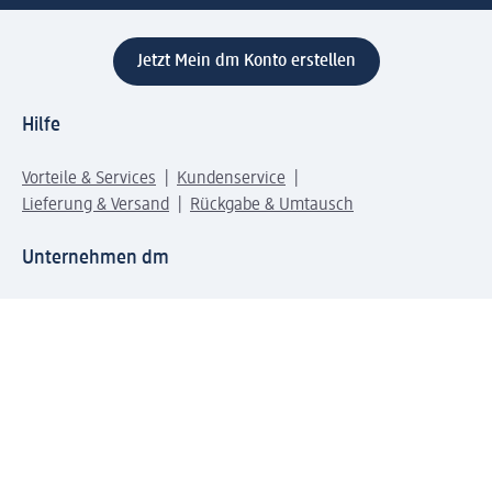
Jetzt Mein dm Konto erstellen
Hilfe
Vorteile & Services
Kundenservice
Lieferung & Versand
Rückgabe & Umtausch
Unternehmen dm
Unternehmen
Verantwortung
Karriere
Presse
Anfahrt dm dialogicum
Anfahrt dm Verteilzentrum
Produktwelten
dm Welt