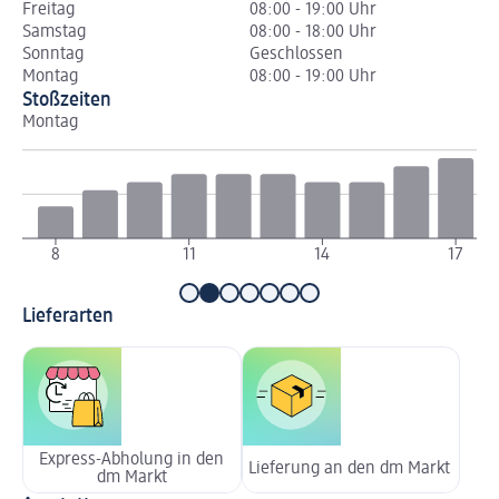
Freitag
08:00 - 19:00 Uhr
Samstag
08:00 - 18:00 Uhr
Sonntag
Geschlossen
Montag
08:00 - 19:00 Uhr
Stoßzeiten
Montag
Di
8
11
14
17
Lieferarten
Express-Abholung in den
Lieferung an den dm Markt
dm Markt