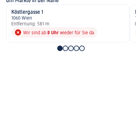
dm Märkte in der Nähe
Köstlergasse 1
1060 Wien
1
Entfernung: 581 m
E
Wir sind ab
8 Uhr
wieder für Sie da