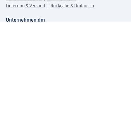
Lieferung & Versand
Rückgabe & Umtausch
Unternehmen dm
Unternehmen
Verantwortung
Karriere
Presse
Anfahrt dm dialogicum
Anfahrt dm Verteilzentrum
Produktwelten
dm Welt
Geprüft und zertifiziert