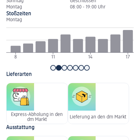
Sonntag
Geschlossen
Montag
08:00 - 19:00 Uhr
Stoßzeiten
Montag
Di
8
11
14
17
Lieferarten
Express-Abholung in den
Lieferung an den dm Markt
dm Markt
Ausstattung