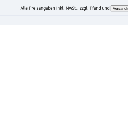
Alle Preisangaben inkl. MwSt., zzgl. Pfand und
Versandk
Wie gefällt Ihnen diese Sei
Mein dm Konto: jetzt registri
Kostenfreie Lieferung ab 49 Euro und gratis Exp
Verknüpfung von Mein dm Konto und PAYBACK Kon
Bestellungen schnell und einfach verwalten.