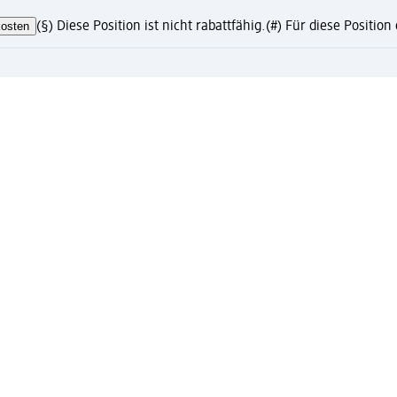
osten
(§) Diese Position ist nicht rabattfähig.
(#) Für diese Positio
te?
eren und Vorteile genießen
ress-Abholung nur mit registriertem Mein dm Konto
to mit vielen Vorteilen