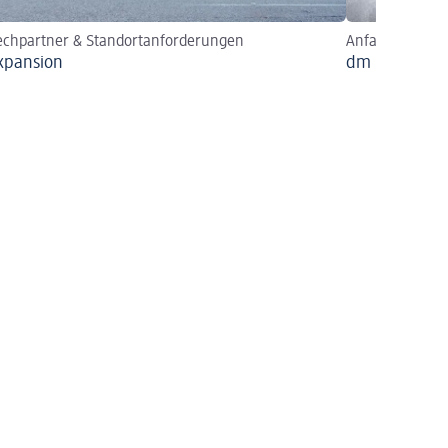
echpartner & Standortanforderungen
Anfahrtsplan
xpansion
dm dialogicu