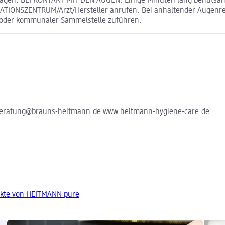
agen. BEI KONTAKT MIT DEN AUGEN: Einige Minuten lang behutsam 
ATIONSZENTRUM/Arzt/Hersteller anrufen. Bei anhaltender Augenreiz
r oder kommunaler Sammelstelle zuführen.
beratung@brauns-heitmann.de www.heitmann-hygiene-care.de
ukte von HEITMANN pure