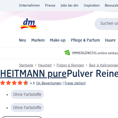
Unternehmen
Presse
Jobs bei dm
Inspiration
Bewusst
Suchen un
Neu
Marken
Make-up
Pflege & Parfum
Haare
IMMERGÜNSTIG online einka
Startseite
Haushalt
Putzen & Reinigen
Bad- & Kalkreinige
HEITMANN pure
Pulver Reine
4.8
(
34 Bewertungen
|
Frage stellen
)
Ohne Farbstoffe
Ohne Farbstoffe