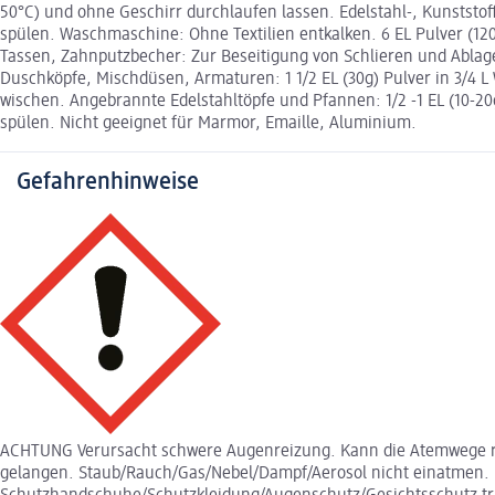
50°C) und ohne Geschirr durchlaufen lassen. Edelstahl-, Kunststo
spülen. Waschmaschine: Ohne Textilien entkalken. 6 EL Pulver (1
Tassen, Zahnputzbecher: Zur Beseitigung von Schlieren und Ablage
Duschköpfe, Mischdüsen, Armaturen: 1 1/2 EL (30g) Pulver in 3/4 L
wischen. Angebrannte Edelstahltöpfe und Pfannen: 1/2 -1 EL (10-2
spülen. Nicht geeignet für Marmor, Emaille, Aluminium.
Gefahrenhinweise
ACHTUNG Verursacht schwere Augenreizung. Kann die Atemwege reize
gelangen. Staub/Rauch/Gas/Nebel/Dampf/Aerosol nicht einatmen.