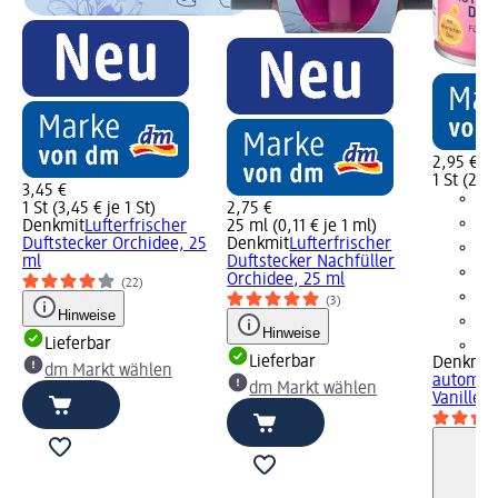
2,95 €
1 St (2,95
3,45 €
1 St (3,45 € je 1 St)
2,75 €
Denkmit
Lufterfrischer
25 ml (0,11 € je 1 ml)
Duftstecker Orchidee, 25
Denkmit
Lufterfrischer
ml
Duftstecker Nachfüller
Orchidee, 25 ml
(22)
(3)
Hinweise
Hinweise
Lieferbar
+1
Lieferbar
Denkmit
dm Markt wählen
automati
dm Markt wählen
Vanillet