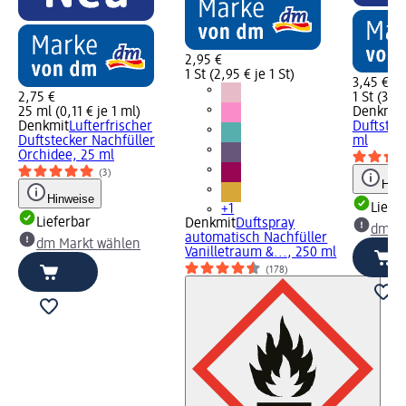
2,95 €
1 St (2,95 € je 1 St)
3,45 €
2,75 €
1 St (3,45
25 ml (0,11 € je 1 ml)
Denkmit
Denkmit
Lufterfrischer
Duftstec
Duftstecker Nachfüller
ml
Orchidee, 25 ml
(3)
Hinw
Hinweise
Liefe
+1
Lieferbar
Denkmit
Duftspray
dm Ma
automatisch Nachfüller
dm Markt wählen
Vanilletraum &..., 250 ml
(178)