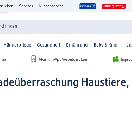
er leben
Services
Kundenservice
d finden
Männerpflege
Gesundheit
Ernährung
Baby & Kind
Hau
ufen
Mein dm-App Vorteile nutzen
Expre
e
adeüberraschung Haustiere, 