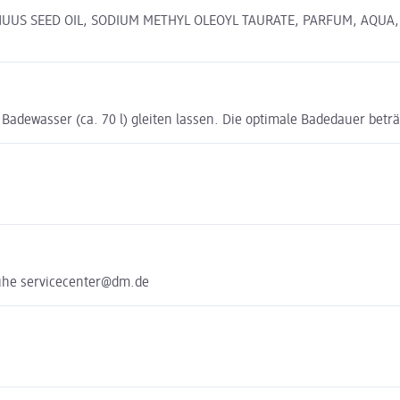
NNUUS SEED OIL, SODIUM METHYL OLEOYL TAURATE, PARFUM, AQUA,
adewasser (ca. 70 l) gleiten lassen. Die optimale Badedauer beträg
uhe servicecenter@dm.de