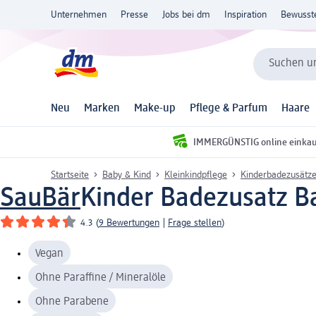
Unternehmen
Presse
Jobs bei dm
Inspiration
Bewusst
Suchen un
Neu
Marken
Make-up
Pflege & Parfum
Haare
IMMERGÜNSTIG online einka
Startseite
Baby & Kind
Kleinkindpflege
Kinderbadezusätz
SauBär
Kinder Badezusatz B
4.3
(
9 Bewertungen
|
Frage stellen
)
Vegan
Ohne Paraffine / Mineralöle
Ohne Parabene