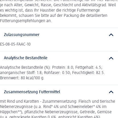
Zimmertemperatur servieren. Die Futtermenge für Ihr Tier variiert
je nach Alter, Gewicht, Rasse, Geschlecht und Aktivitätsgrad. Weil
es wichtig ist, dass Ihr Haustier die richtige Futtermenge
bekommt, schauen Sie bitte auf der Packung die detaillierten
Fütterungsempfehlungen an.
Zulassungsnummer
ES-08-05-FAAC-10
Analytische Bestandteile
Analytische Bestandteile (%): Protein: 8.0; Fettgehalt: 4.5;
anorganischer Stoff: 1.8; Rohfaser: 0.50; Feuchtigkeit: 82.5.
Brennwert: 80 kcal/100 g.
Zusammensetzung Futtermittel
mit Rind und Karotten - Zusammensetzung: Fleisch und tierische
Nebenerzeugnisse (u.a. Rind* 4% und Schweineleber* 4% im
Häppchen**), pflanzliche Nebenerzeugnisse, Getreide, Gemüse
(u.a. getrocknete Karotten 0.6%, entspricht Karotten 4%),