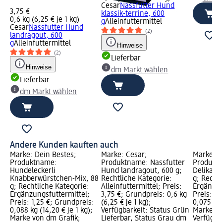
Cesar
Nassfutter Hund
3,75 €
klassik-terrine, 600
0,6 kg (6,25 € je 1 kg)
g
Alleinfuttermittel
Cesar
Nassfutter Hund
(2)
landragout, 600
g
Alleinfuttermittel
Hinweise
(2)
Lieferbar
Hinweise
dm Markt wählen
Lieferbar
dm Markt wählen
Andere Kunden kauften auch
Marke: Dein Bestes;
Marke: Cesar;
Marke: D
Produktname:
Produktname: Nassfutter
Produktn
Hundeleckerli
Hund landragout, 600 g;
Delikate
Knabberwürstchen-Mix, 88
Rechtliche Kategorie:
g; Recht
g; Rechtliche Kategorie:
Alleinfuttermittel; Preis:
Ergänzun
Ergänzungsfuttermittel;
3,75 €; Grundpreis: 0,6 kg
Preis: 2
Preis: 1,25 €; Grundpreis:
(6,25 € je 1 kg);
0,075 kg 
0,088 kg (14,20 € je 1 kg);
Verfügbarkeit: Status Grün
Marke vo
Marke von dm Grafik;
Lieferbar, Status Grau dm
Verfügba