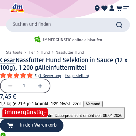
Suchen und finden
IMMERGÜNSTIG online einkaufen
Startseite
Tier
Hund
Nassfutter Hund
Cesar
Nassfutter Hund Selektion in Sauce (12 x
100g), 1 200 g
Alleinfuttermittel
5
(
1 Bewertung
|
Frage stellen
)
7,45 €
1,2 kg (6,21 € je 1 kg)
inkl. 13% MwSt. zzgl.
Versand
dm Dauerpreis
nicht erhöht seit 08.04.2026
In den Warenkorb