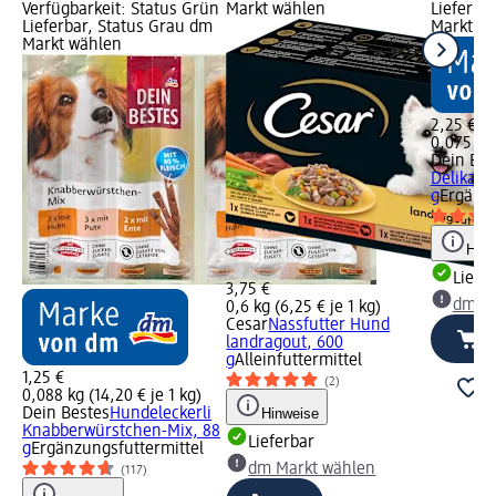
Verfügbarkeit: Status Grün
Markt wählen
Lieferba
Lieferbar, Status Grau dm
Markt w
Markt wählen
2,25 €
0,075 kg 
Dein Bes
Delikate
g
Ergänzu
Hinw
Liefe
3,75 €
dm Ma
0,6 kg (6,25 € je 1 kg)
Cesar
Nassfutter Hund
landragout, 600
g
Alleinfuttermittel
1,25 €
(2)
0,088 kg (14,20 € je 1 kg)
Dein Bestes
Hundeleckerli
Hinweise
Knabberwürstchen-Mix, 88
Lieferbar
g
Ergänzungsfuttermittel
dm Markt wählen
(117)