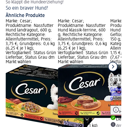
So klappt die Hundeerziehung!
So ein braver Hund!
Ähnliche Produkte
Marke: Cesar;
Marke: Cesar;
Marke: C
Produktname: Nassfutter
Produktname: Nassfutter
Produktn
Hund landragout, 600 g;
Hund klassik-terrine, 600
Hund Gar
Rechtliche Kategorie:
g; Rechtliche Kategorie:
Geflügel
Alleinfuttermittel; Preis:
Alleinfuttermittel; Preis:
150 g; R
3,75 €; Grundpreis: 0,6 kg
3,75 €; Grundpreis: 0,6 kg
Kategori
(6,25 € je 1 kg);
(6,25 € je 1 kg);
Alleinfut
Verfügbarkeit: Status Grün
Verfügbarkeit: Status Grün
1,15 €; G
Lieferbar, Status Grau dm
Lieferbar, Status Grau dm
(7,67 € je
Markt wählen
Markt wählen
Verfügba
Lieferba
Markt w
1,15 €
0,15 kg (
Cesar
Na
Garten-T
Geflügel,
g
Alleinfu
Hinw
Liefe
3,75 €
0,6 kg (6,25 € je 1 kg)
dm Ma