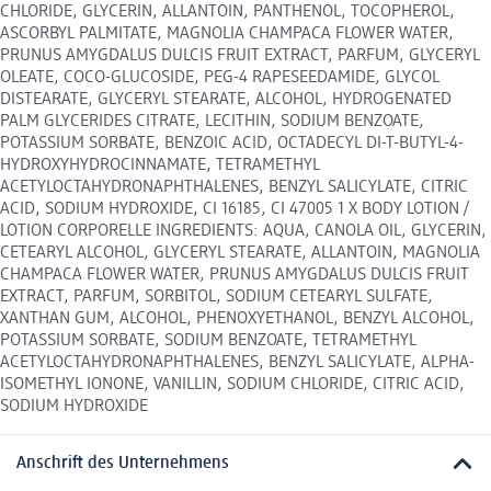
CHLORIDE, GLYCERIN, ALLANTOIN, PANTHENOL, TOCOPHEROL,
ASCORBYL PALMITATE, MAGNOLIA CHAMPACA FLOWER WATER,
PRUNUS AMYGDALUS DULCIS FRUIT EXTRACT, PARFUM, GLYCERYL
OLEATE, COCO-GLUCOSIDE, PEG-4 RAPESEEDAMIDE, GLYCOL
DISTEARATE, GLYCERYL STEARATE, ALCOHOL, HYDROGENATED
PALM GLYCERIDES CITRATE, LECITHIN, SODIUM BENZOATE,
POTASSIUM SORBATE, BENZOIC ACID, OCTADECYL DI-T-BUTYL-4-
HYDROXYHYDROCINNAMATE, TETRAMETHYL
ACETYLOCTAHYDRONAPHTHALENES, BENZYL SALICYLATE, CITRIC
ACID, SODIUM HYDROXIDE, CI 16185, CI 47005 1 X BODY LOTION /
LOTION CORPORELLE INGREDIENTS: AQUA, CANOLA OIL, GLYCERIN,
CETEARYL ALCOHOL, GLYCERYL STEARATE, ALLANTOIN, MAGNOLIA
CHAMPACA FLOWER WATER, PRUNUS AMYGDALUS DULCIS FRUIT
EXTRACT, PARFUM, SORBITOL, SODIUM CETEARYL SULFATE,
XANTHAN GUM, ALCOHOL, PHENOXYETHANOL, BENZYL ALCOHOL,
POTASSIUM SORBATE, SODIUM BENZOATE, TETRAMETHYL
ACETYLOCTAHYDRONAPHTHALENES, BENZYL SALICYLATE, ALPHA-
ISOMETHYL IONONE, VANILLIN, SODIUM CHLORIDE, CITRIC ACID,
SODIUM HYDROXIDE
Anschrift des Unternehmens