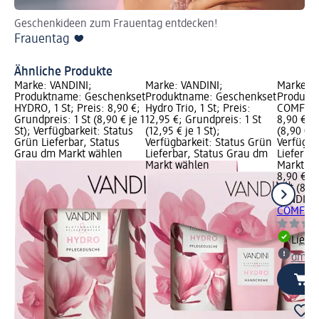
Geschenkideen zum Frauentag entdecken!
We
Frauentag ❤️
Pr
Ge
Ähnliche Produkte
Marke: VANDINI;
Marke: VANDINI;
Marke: V
Produktname: Geschenkset
Produktname: Geschenkset
Produkt
HYDRO, 1 St; Preis: 8,90 €;
Hydro Trio, 1 St; Preis:
COMFORT,
Grundpreis: 1 St (8,90 € je 1
12,95 €; Grundpreis: 1 St
8,90 €; G
St); Verfügbarkeit: Status
(12,95 € je 1 St);
(8,90 € je
Grün Lieferbar, Status
Verfügbarkeit: Status Grün
Verfügba
Grau dm Markt wählen
Lieferbar, Status Grau dm
Lieferba
Markt wählen
Markt w
8,90 €
1 St (8,90
VANDINI
COMFORT,
Liefe
dm Ma