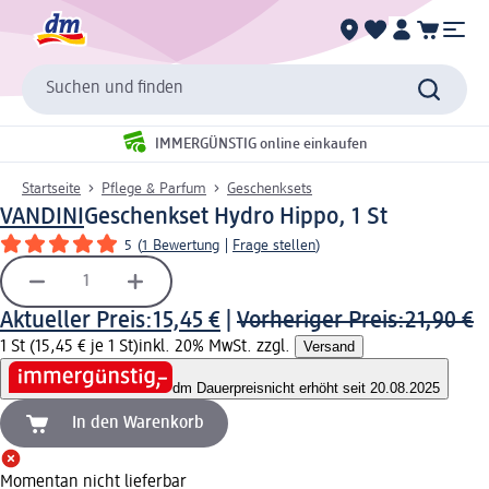
Suchen und finden
IMMERGÜNSTIG online einkaufen
Startseite
Pflege & Parfum
Geschenksets
VANDINI
Geschenkset Hydro Hippo, 1 St
5
(
1 Bewertung
|
Frage stellen
)
Aktueller Preis:
15,45 €
|
Vorheriger Preis:
21,90 €
1 St (15,45 € je 1 St)
inkl. 20% MwSt. zzgl.
Versand
dm Dauerpreis
nicht erhöht seit 20.08.2025
In den Warenkorb
Momentan nicht lieferbar