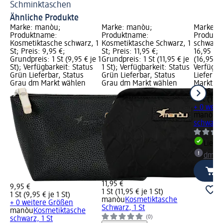
Schminktaschen
Ur
Ähnliche Produkte
Marke: manòu;
Marke: manòu;
Marke: 
Produktname:
Produktname:
Produktn
Kosmetiktasche schwarz, 1
Kosmetiktasche Schwarz, 1
schwarz, 
St; Preis: 9,95 €;
St; Preis: 11,95 €;
16,95 €; 
Grundpreis: 1 St (9,95 € je 1
Grundpreis: 1 St (11,95 € je
(16,95 € j
St); Verfügbarkeit: Status
1 St); Verfügbarkeit: Status
Verfügba
Grün Lieferbar, Status
Grün Lieferbar, Status
Lieferba
Grau dm Markt wählen
Grau dm Markt wählen
Markt w
16,95 €
1 St (16,9
+ 0 weit
manòu
K
schwarz,
Liefe
dm Ma
11,95 €
9,95 €
1 St (11,95 € je 1 St)
1 St (9,95 € je 1 St)
manòu
Kosmetiktasche
+ 0 weitere Größen
Schwarz, 1 St
manòu
Kosmetiktasche
(0)
schwarz, 1 St