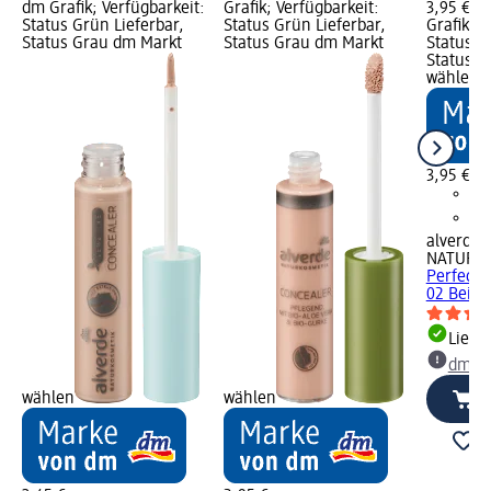
dm Grafik; Verfügbarkeit:
Grafik; Verfügbarkeit:
3,95 €; 
Status Grün Lieferbar,
Status Grün Lieferbar,
Grafik; V
Status Grau dm Markt
Status Grau dm Markt
Status G
Status G
wählen
3,95 €
alverde
NATURK
Perfect 
02 Beige
Liefe
dm Ma
wählen
wählen