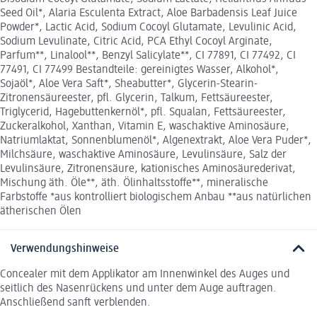
Seed Oil*, Alaria Esculenta Extract, Aloe Barbadensis Leaf Juice
Powder*, Lactic Acid, Sodium Cocoyl Glutamate, Levulinic Acid,
Sodium Levulinate, Citric Acid, PCA Ethyl Cocoyl Arginate,
Parfum**, Linalool**, Benzyl Salicylate**, CI 77891, CI 77492, CI
77491, CI 77499 Bestandteile: gereinigtes Wasser, Alkohol*,
Sojaöl*, Aloe Vera Saft*, Sheabutter*, Glycerin-Stearin-
Zitronensäureester, pfl. Glycerin, Talkum, Fettsäureester,
Triglycerid, Hagebuttenkernöl*, pfl. Squalan, Fettsäureester,
Zuckeralkohol, Xanthan, Vitamin E, waschaktive Aminosäure,
Natriumlaktat, Sonnenblumenöl*, Algenextrakt, Aloe Vera Puder*,
Milchsäure, waschaktive Aminosäure, Levulinsäure, Salz der
Levulinsäure, Zitronensäure, kationisches Aminosäurederivat,
Mischung äth. Öle**, äth. Ölinhaltsstoffe**, mineralische
Farbstoffe *aus kontrolliert biologischem Anbau **aus natürlichen
ätherischen Ölen
Verwendungshinweise
Concealer mit dem Applikator am Innenwinkel des Auges und
seitlich des Nasenrückens und unter dem Auge auftragen.
Anschließend sanft verblenden.