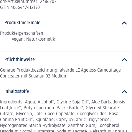
dm-Artikelnummer: 2486707
GTIN 4066447412130
Produktmerkmale
Produkteigenschaften:
Vegan, Naturkosmetik
Pflichthinweise
Genaue Produktbezeichnung: alverde LE Ageless Camouflage
Concealer mit Squalan 02 Medium
Inhaltsstoffe
Ingredients: Aqua, Alcohol*, Glycine Soja Oil*, Aloe Barbadensis
Leaf Juice*, Butyrospermum Parkii Butter*, Glyceryl Stearate
Citrate, Glycerin, Talc, Coco-Caprylate, Cocoglycerides, Rosa
Canina Fruit Oil*, Squalane, Caprylic/Capric Triglyceride,
Hydrogenated Starch Hydrolysate, Xanthan Gum, Tocopherol,
Disodium Cocoyl Glutamate, Sodium Lactate, Helianthus Annuus