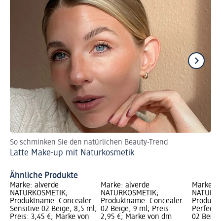
So schminken Sie den natürlichen Beauty-Trend
Sch
Latte Make-up mit Naturkosmetik
Be
Ähnliche Produkte
Marke: alverde
Marke: alverde
Marke: a
NATURKOSMETIK;
NATURKOSMETIK;
NATURKO
Produktname: Concealer
Produktname: Concealer
Produkt
Sensitive 02 Beige, 8,5 ml;
02 Beige, 9 ml; Preis:
Perfect 
Preis: 3,45 €; Marke von
2,95 €; Marke von dm
02 Beige,