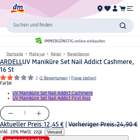
Suchen und finden
IMMERGÜNSTIG online einkaufen
Startseite
Make-up
Nägel
Nageldesign
ARDELL
UV Maniküre Set Nail Addict Cashmere,
16 St
2
(
2 Bewertungen
|
Frage stellen
)
Farbe
UV Maniküre Set Nail Addict Cashmere
UV Maniküre Set Nail Addict First Kiss
Aktueller Preis:
12,45 €
|
Vorheriger Preis:
24,90 €
inkl. 20% MwSt. zzgl.
Versand