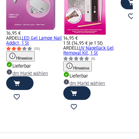
16,95 €
ARDELL
LED Gel Lampe Nail
14,95 €
Addict, 1 St
1 St (14,95 € je 1 St)
ARDELL
UV Nagellack Gel
(33)
Removal Kit, 1 St
Hinweise
(0)
Lieferbar
Hinweise
dm Markt wählen
Lieferbar
dm Markt wählen