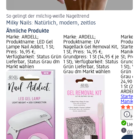
So gelingt der milchig-weiße Nageltrend
So 
Milky Nails: Natürlich, modern, zeitlos
Gl
Ähnliche Produkte
Marke: ARDELL;
Marke: ARDELL;
Marke: 
Produktname: LED Gel
Produktname: UV
Produkt
Lampe Nail Addict, 1 St;
Nagellack Gel Removal Kit,
Starterse
Preis: 16,95 €;
1 St; Preis: 14,95 €;
Maniküre
Verfügbarkeit: Status Grün
Grundpreis: 1 St (14,95 € je
St; Preis
Lieferbar, Status Grau dm
1 St); Verfügbarkeit: Status
Grundprei
Markt wählen
Grün Lieferbar, Status
1 St); Ve
Grau dm Markt wählen
Grün Lie
Grau dm
24,90 €
1 St (24,9
ARDELL
U
Starterse
Maniküre 
Hinw
Liefe
dm Ma