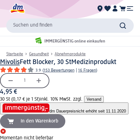
Suchen und finden
IMMERGÜNSTIG online einkaufen
Startseite
Gesundheit
Abnehmprodukte
Mivolis
Fett Blocker, 30 St
Medizinprodukt
3.9
(
153 Bewertungen
|
16 Fragen
)
4,95 €
30 St (0,17 € je 1 St)
inkl. 10% MwSt. zzgl.
Versand
dm Dauerpreis
nicht erhöht seit 11.11.2020
In den Warenkorb
Momentan nicht lieferbar