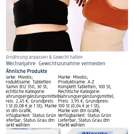
Ernährung anpassen & Gewicht halten
Fi
Wechseljahre: Gewichtszunahme vermeiden
Ab
Ähnliche Produkte
Marke: Mivolis;
Marke: Mivolis;
Produktname: Tabletten
Produktname: A-Z
Vitamin B12 350, 30 St;
Komplett Tabletten, 100 St;
Rechtliche Kategorie:
Rechtliche Kategorie:
Nahrungsergänzungsmittel;
Nahrungsergänzungsmittel;
Preis: 2,45 €; Grundpreis:
Preis: 3,95 €; Grundpreis:
30 St (0,08 € je 1 St); Marke
100 St (0,04 € je 1 St);
von dm Grafik;
Marke von dm Grafik;
Verfügbarkeit: Status Grün
Verfügbarkeit: Status Grün
Lieferbar, Status Grau dm
Lieferbar, Status Grau dm
Markt wählen
Markt wählen