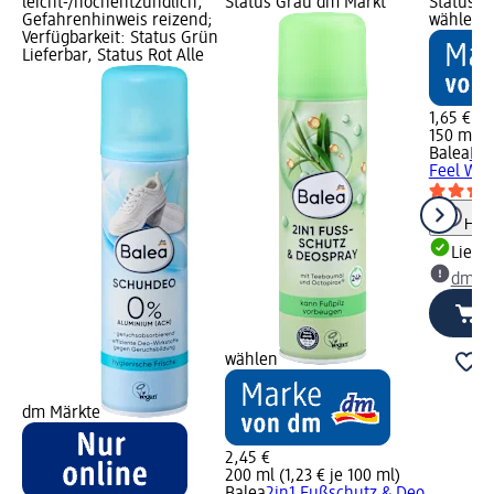
leicht-/hochentzündlich,
Status Grau dm Markt
Status G
Gefahrenhinweis reizend;
wählen
Verfügbarkeit: Status Grün
Lieferbar, Status Rot Alle
1,65 €
150 ml (1
Balea
Fu
Feel Wel
Hinw
Liefe
dm Ma
wählen
dm Märkte
2,45 €
200 ml (1,23 € je 100 ml)
Balea
2in1 Fußschutz & Deo