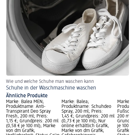
Wie und welche Schuhe man waschen kann
Schuhe in der Waschmaschine waschen
Ähnliche Produkte
Marke: Balea MEN;
Marke: Balea;
Marke: B
Produktname: Anti-
Produktname: Schuhdeo
Produkt
Transpirant Deo Spray
Spray, 200 ml; Preis:
Fußschut
Fresh, 200 ml; Preis:
1,45 €; Grundpreis: 200 ml
200 ml; P
1,15 €; Grundpreis: 200 ml
(0,73 € je 100 ml); Nur
Grundpre
(0,58 € je 100 ml); Marke
online erhältlich Grafik,
je 100 m
von dm Grafik;
Marke von dm Grafik;
Grafik; V