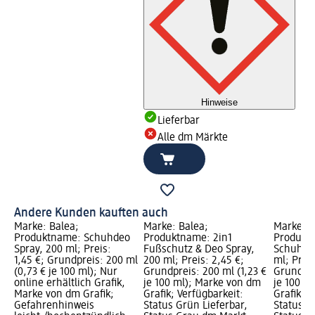
Hinweise
Lieferbar
Alle dm Märkte
Andere Kunden kauften auch
Marke: Balea;
Marke: Balea;
Marke: B
Produktname: Schuhdeo
Produktname: 2in1
Produkt
Spray, 200 ml; Preis:
Fußschutz & Deo Spray,
Schuhdeo
1,45 €; Grundpreis: 200 ml
200 ml; Preis: 2,45 €;
ml; Preis
(0,73 € je 100 ml); Nur
Grundpreis: 200 ml (1,23 €
Grundpre
online erhältlich Grafik,
je 100 ml); Marke von dm
je 100 m
Marke von dm Grafik;
Grafik; Verfügbarkeit:
Grafik; V
Gefahrenhinweis
Status Grün Lieferbar,
Status G