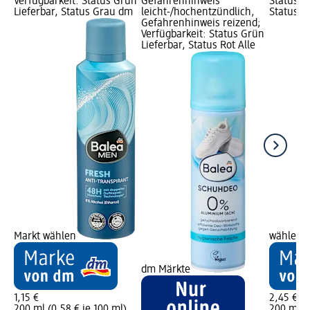
Verfügbarkeit: Status Grün
Gefahrenhinweis
Status G
Lieferbar, Status Grau dm
leicht-/hochentzündlich,
Status G
Gefahrenhinweis reizend;
Verfügbarkeit: Status Grün
Lieferbar, Status Rot Alle
Markt wählen
wählen
dm Märkte
1,15 €
2,45 €
200 ml (0,58 € je 100 ml)
200 ml (1