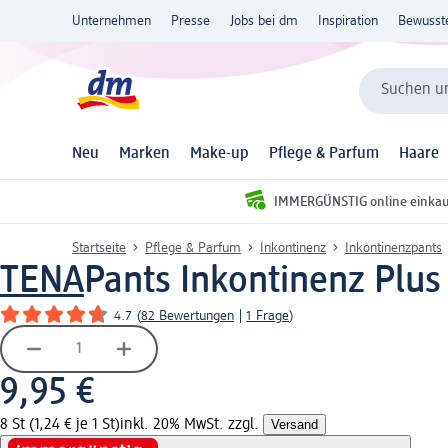
Unternehmen
Presse
Jobs bei dm
Inspiration
Bewusst
Suchen un
Neu
Marken
Make-up
Pflege & Parfum
Haare
IMMERGÜNSTIG online einka
Startseite
Pflege & Parfum
Inkontinenz
Inkontinenzpants
TENA
Pants Inkontinenz Plus 
4.7
(
82 Bewertungen
|
1 Frage
)
9,95 €
8 St (1,24 € je 1 St)
inkl. 20% MwSt. zzgl.
Versand