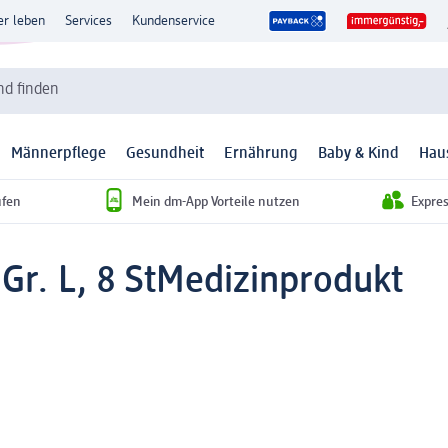
er leben
Services
Kundenservice
d finden
Männerpflege
Gesundheit
Ernährung
Baby & Kind
Hau
ufen
Mein dm-App Vorteile nutzen
Expre
Gr. L, 8 St
Medizinprodukt