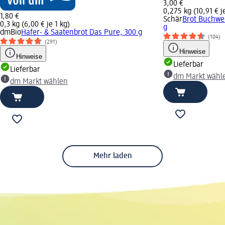
3,00 €
0,275 kg (10,91 € j
1,80 €
Schär
Brot Buchwei
0,3 kg (6,00 € je 1 kg)
g
dmBio
Hafer- & Saatenbrot Das Pure, 300 g
(104)
(291)
Hinweise
Hinweise
Lieferbar
Lieferbar
dm Markt wähl
dm Markt wählen
Mehr laden