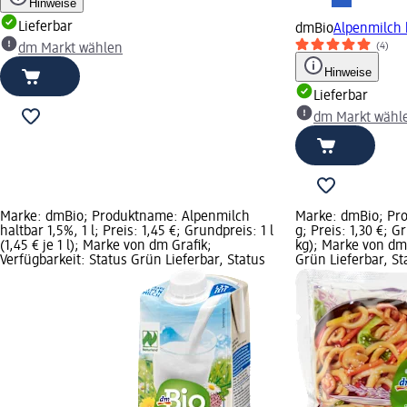
Hinweise
Lieferbar
dmBio
Alpenmilch h
(4)
dm Markt wählen
Hinweise
Lieferbar
dm Markt wähl
Marke: dmBio; Produktname: Alpenmilch
Marke: dmBio; Pr
haltbar 1,5%, 1 l; Preis: 1,45 €; Grundpreis: 1 l
g; Preis: 1,30 €; G
(1,45 € je 1 l); Marke von dm Grafik;
kg); Marke von dm 
Verfügbarkeit: Status Grün Lieferbar, Status
Grün Lieferbar, S