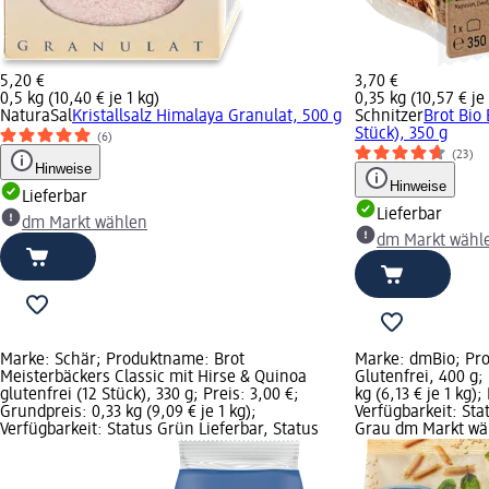
5,20 €
3,70 €
0,5 kg (10,40 € je 1 kg)
0,35 kg (10,57 € je 
NaturaSal
Kristallsalz Himalaya Granulat, 500 g
Schnitzer
Brot Bio 
Stück), 350 g
(6)
(23)
Hinweise
Hinweise
Lieferbar
Lieferbar
dm Markt wählen
dm Markt wähl
Marke: Schär; Produktname: Brot
Marke: dmBio; Pr
Meisterbäckers Classic mit Hirse & Quinoa
Glutenfrei, 400 g;
glutenfrei (12 Stück), 330 g; Preis: 3,00 €;
kg (6,13 € je 1 kg)
Grundpreis: 0,33 kg (9,09 € je 1 kg);
Verfügbarkeit: Sta
Verfügbarkeit: Status Grün Lieferbar, Status
Grau dm Markt wä