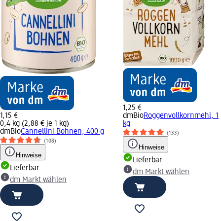
1,25 €
1,15 €
dmBio
Roggenvollkornmehl, 1
0,4 kg (2,88 € je 1 kg)
kg
dmBio
Cannellini Bohnen, 400 g
(133)
(108)
Hinweise
Hinweise
Lieferbar
Lieferbar
dm Markt wählen
dm Markt wählen