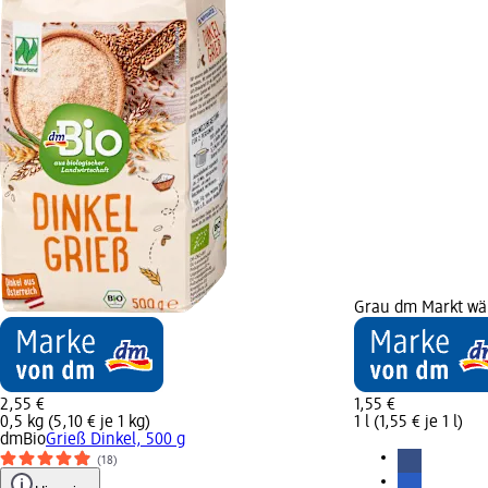
Grau dm Markt wä
2,55 €
1,55 €
0,5 kg (5,10 € je 1 kg)
1 l (1,55 € je 1 l)
dmBio
Grieß Dinkel, 500 g
(18)