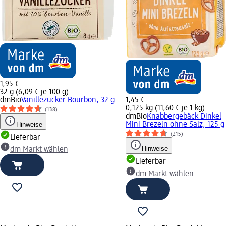
1,95 €
32 g (6,09 € je 100 g)
dmBio
Vanillezucker Bourbon, 32 g
1,45 €
0,125 kg (11,60 € je 1 kg)
(138)
dmBio
Knabbergebäck Dinkel
Hinweise
Mini Brezeln ohne Salz, 125 g
(215)
Lieferbar
Hinweise
dm Markt wählen
Lieferbar
dm Markt wählen