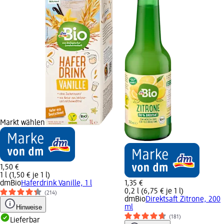
Markt wählen
1,50 €
1 l (1,50 € je 1 l)
dmBio
Haferdrink Vanille, 1 l
1,35 €
0,2 l (6,75 € je 1 l)
(214)
dmBio
Direktsaft Zitrone, 200
Hinweise
ml
(181)
Lieferbar