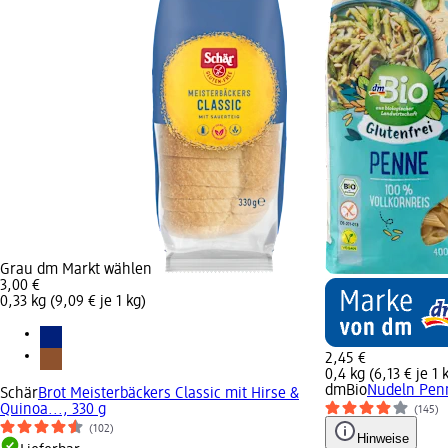
Grau dm Markt wählen
3,00 €
0,33 kg (9,09 € je 1 kg)
2,45 €
0,4 kg (6,13 € je 1 
dmBio
Nudeln Penn
Schär
Brot Meisterbäckers Classic mit Hirse &
Quinoa..., 330 g
(145)
(102)
Hinweise