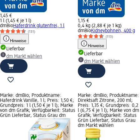
1,45 €
1 l (1,45 € je 1 l)
1,15 €
dmBio
Haferdrink glutenfrei, 1 l
0,4 kg (2,88 € je 1 kg)
dmBio
Kidneybohnen, 400 g
(131)
(113)
Hinweise
Hinweise
Lieferbar
Lieferbar
dm Markt wählen
dm Markt wählen
Marke: dmBio; Produktname:
Marke: dmBio; Produktname:
Haferdrink Vanille, 1 l; Preis: 1,50 €;
Direktsaft Zitrone, 200 ml;
Grundpreis: 1 l (1,50 € je 1 l); Marke
Preis: 1,35 €; Grundpreis: 0,2
von dm Grafik; Verfügbarkeit: Status
l (6,75 € je 1 l); Marke von dm
Grün Lieferbar, Status Grau dm
Grafik; Verfügbarkeit: Status
Grün Lieferbar, Status Grau
dm Markt wählen