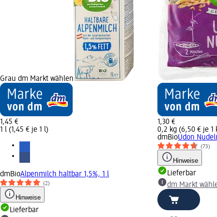
Grau dm Markt wählen
1,45 €
1,30 €
1 l (1,45 € je 1 l)
0,2 kg (6,50 € je 1 
dmBio
Udon Nudeln
(73)
Hinweise
Lieferbar
dmBio
Alpenmilch haltbar 1,5%, 1 l
(2)
dm Markt wähl
Hinweise
Lieferbar