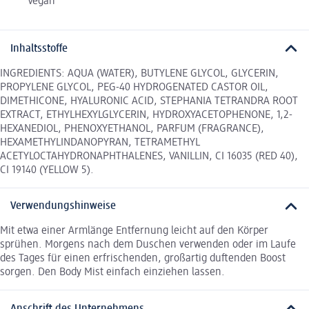
Vegan
Inhaltsstoffe
INGREDIENTS: AQUA (WATER), BUTYLENE GLYCOL, GLYCERIN,
PROPYLENE GLYCOL, PEG-40 HYDROGENATED CASTOR OIL,
DIMETHICONE, HYALURONIC ACID, STEPHANIA TETRANDRA ROOT
EXTRACT, ETHYLHEXYLGLYCERIN, HYDROXYACETOPHENONE, 1,2-
HEXANEDIOL, PHENOXYETHANOL, PARFUM (FRAGRANCE),
HEXAMETHYLINDANOPYRAN, TETRAMETHYL
ACETYLOCTAHYDRONAPHTHALENES, VANILLIN, CI 16035 (RED 40),
CI 19140 (YELLOW 5).
Verwendungshinweise
Mit etwa einer Armlänge Entfernung leicht auf den Körper
sprühen. Morgens nach dem Duschen verwenden oder im Laufe
des Tages für einen erfrischenden, großartig duftenden Boost
sorgen. Den Body Mist einfach einziehen lassen.
Anschrift des Unternehmens