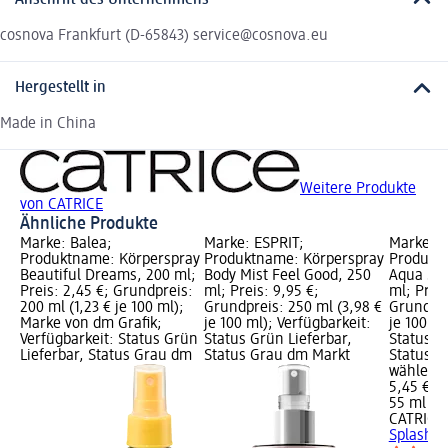
cosnova Frankfurt (D-65843) service@cosnova.eu
Hergestellt in
Made in China
Weitere Produkte
von CATRICE
Ähnliche Produkte
Marke: Balea;
Marke: ESPRIT;
Marke: C
Produktname: Körperspray
Produktname: Körperspray
Produktn
Beautiful Dreams, 200 ml;
Body Mist Feel Good, 250
Aqua Spl
Preis: 2,45 €; Grundpreis:
ml; Preis: 9,95 €;
ml; Preis
200 ml (1,23 € je 100 ml);
Grundpreis: 250 ml (3,98 €
Grundpre
Marke von dm Grafik;
je 100 ml); Verfügbarkeit:
je 100 ml
Verfügbarkeit: Status Grün
Status Grün Lieferbar,
Status G
Lieferbar, Status Grau dm
Status Grau dm Markt
Status G
wählen
5,45 €
55 ml (9,
CATRICE
Splash H