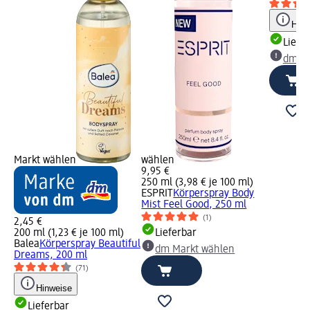
Hinw
Liefe
dm Ma
Markt wählen
wählen
9,95 €
250 ml (3,98 € je 100 ml)
ESPRIT
Körperspray Body
Mist Feel Good, 250 ml
(1)
2,45 €
200 ml (1,23 € je 100 ml)
Lieferbar
Balea
Körperspray Beautiful
dm Markt wählen
Dreams, 200 ml
(71)
Hinweise
Lieferbar