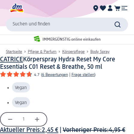
Suchen und finden
IMMERGÜNSTIG online einkaufen
Startseite
Pflege & Parfum
Körperpflege
Body Spray
CATRICE
Körperspray Hydra Reset My Core
Essentials C01 Reset & Breathe, 50 ml
4.7
(
6 Bewertungen
|
Frage stellen
)
Vegan
Vegan
Aktueller Preis:
2,45 €
|
Vorheriger Preis:
4,95 €