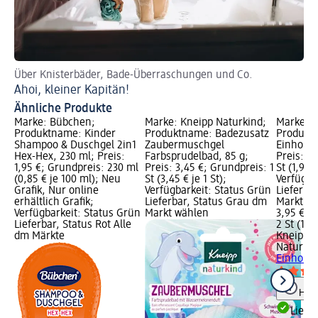
Über Knisterbäder, Bade-Überraschungen und Co.
Ahoi, kleiner Kapitän!
Ähnliche Produkte
Marke: Bübchen;
Marke: Kneipp Naturkind;
Marke: K
Produktname: Kinder
Produktname: Badezusatz
Produkt
Shampoo & Duschgel 2in1
Zaubermuschgel
Einhornk
Hex-Hex, 230 ml; Preis:
Farbsprudelbad, 85 g;
Preis: 3,
1,95 €; Grundpreis: 230 ml
Preis: 3,45 €; Grundpreis: 1
St (1,98 €
(0,85 € je 100 ml); Neu
St (3,45 € je 1 St);
Verfügba
Grafik, Nur online
Verfügbarkeit: Status Grün
Lieferba
erhältlich Grafik;
Lieferbar, Status Grau dm
Markt w
Verfügbarkeit: Status Grün
Markt wählen
3,95 €
Lieferbar, Status Rot Alle
2 St (1,98
dm Märkte
Kneipp
Naturkin
Einhornk
Hinw
Liefe