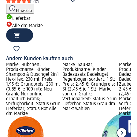
(17)
Hinweise
Lieferbar
Alle dm Märkte
Andere Kunden kauften auch
Marke: Bübchen;
Marke: SauBär;
Marke: S
Produktname: Kinder
Produktname: Kinder
Produkt
Shampoo & Duschgel 2in1
Badezusatz Badekugel
Badezus
Hex-Hex, 230 ml; Preis:
Regenbogen sortiert, 1 St;
Badeübe
1,95 €; Grundpreis: 230 ml
Preis: 2,45 €; Grundpreis: 1
Zauberwal
(0,85 € je 100 ml); Neu
St (2,45 € je 1 St); Marke
2,45 €; G
Grafik, Nur online
von dm Grafik;
(2,45 € j
erhältlich Grafik;
Verfügbarkeit: Status Grün
Marke vo
Verfügbarkeit: Status Grün
Lieferbar, Status Grau dm
Verfügba
Lieferbar, Status Rot Alle
Markt wählen
Lieferba
dm Märkte
Markt w