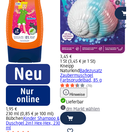
dm Ma
3,45 €
1 St (3,45 € je 1 St)
Kneipp
Naturkind
Badezusatz
Zaubermuschgel
Farbsprudelbad, 85 g
(70)
Hinweise
Lieferbar
1,95 €
dm Markt wählen
230 ml (0,85 € je 100 ml)
Bübchen
Kinder Shampoo &
Duschgel 2in1 Hex-Hex, 230
ml