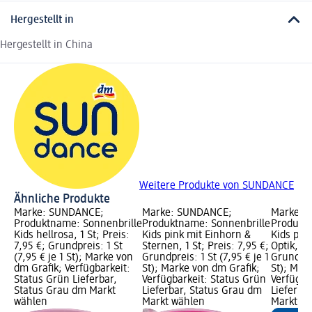
Hergestellt in
Hergestellt in China
Weitere Produkte von SUNDANCE
Ähnliche Produkte
Marke: SUNDANCE;
Marke: SUNDANCE;
Marke: 
Produktname: Sonnenbrille
Produktname: Sonnenbrille
Produktn
Kids hellrosa, 1 St; Preis:
Kids pink mit Einhorn &
Kids past
7,95 €; Grundpreis: 1 St
Sternen, 1 St; Preis: 7,95 €;
Optik, 1 
(7,95 € je 1 St); Marke von
Grundpreis: 1 St (7,95 € je 1
Grundprei
dm Grafik; Verfügbarkeit:
St); Marke von dm Grafik;
St); Mar
Status Grün Lieferbar,
Verfügbarkeit: Status Grün
Verfügba
Status Grau dm Markt
Lieferbar, Status Grau dm
Lieferba
wählen
Markt wählen
Markt w