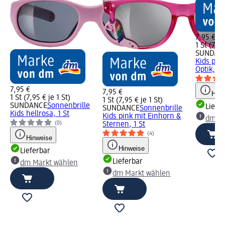
7,95 €
1 St (7,95
SUNDAN
Kids past
Optik, 1 
7,95 €
7,95 €
Hinw
1 St (7,95 € je 1 St)
1 St (7,95 € je 1 St)
SUNDANCE
Sonnenbrille
Liefe
SUNDANCE
Sonnenbrille
Kids hellrosa, 1 St
Kids pink mit Einhorn &
dm Ma
(0)
Sternen, 1 St
(4)
Hinweise
Hinweise
Lieferbar
Lieferbar
dm Markt wählen
dm Markt wählen