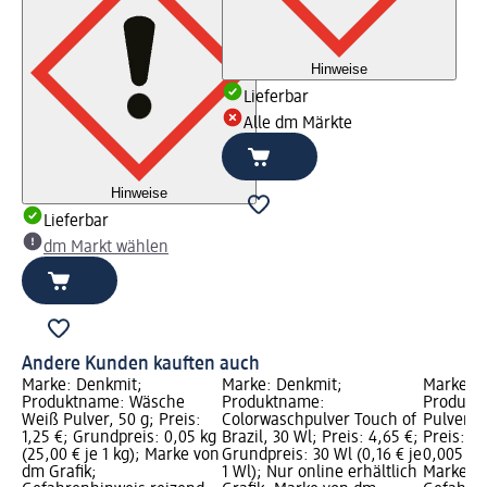
Hinweise
Lieferbar
Alle dm Märkte
Hinweise
Lieferbar
dm Markt wählen
Andere Kunden kauften auch
Marke: Denkmit;
Marke: Denkmit;
Marke: D
Produktname: Wäsche
Produktname:
Produkt
Weiß Pulver, 50 g; Preis:
Colorwaschpulver Touch of
Pulver S
1,25 €; Grundpreis: 0,05 kg
Brazil, 30 Wl; Preis: 4,65 €;
Preis: 0
(25,00 € je 1 kg); Marke von
Grundpreis: 30 Wl (0,16 € je
0,005 kg 
dm Grafik;
1 Wl); Nur online erhältlich
Marke vo