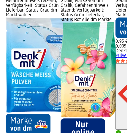
Gefahrenhinweis reizend;
Grafik, Marke von dm
Gefahren
Verfügbarkeit: Status Grün
Grafik; Gefahrenhinweis
Verfügba
Lieferbar, Status Grau dm
ätzend; Verfügbarkeit:
Lieferba
Markt wählen
Status Grün Lieferbar,
Markt w
Status Rot Alle dm Märkte
0,95 €
0,005 kg 
Denkmit
Pulver S