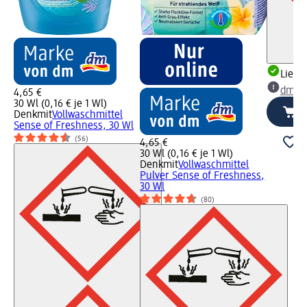
Liefe
dm Ma
4,65 €
30 Wl (0,16 € je 1 Wl)
Denkmit
Vollwaschmittel
Sense of Freshness, 30 Wl
(56)
4,65 €
30 Wl (0,16 € je 1 Wl)
Denkmit
Vollwaschmittel
Pulver Sense of Freshness,
30 Wl
(80)