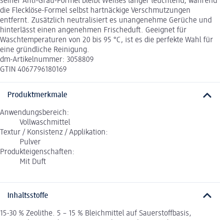
seiner Anti-Grau-Formel bleibt Weißes länger leuchtend, während
die Flecklöse-Formel selbst hartnäckige Verschmutzungen
entfernt. Zusätzlich neutralisiert es unangenehme Gerüche und
hinterlässt einen angenehmen Frischeduft. Geeignet für
Waschtemperaturen von 20 bis 95 °C, ist es die perfekte Wahl für
eine gründliche Reinigung.
dm-Artikelnummer: 3058809
GTIN 4067796180169
Produktmerkmale
Anwendungsbereich:
Vollwaschmittel
Textur / Konsistenz / Applikation:
Pulver
Produkteigenschaften:
Mit Duft
Inhaltsstoffe
15-30 % Zeolithe. 5 – 15 % Bleichmittel auf Sauerstoffbasis,