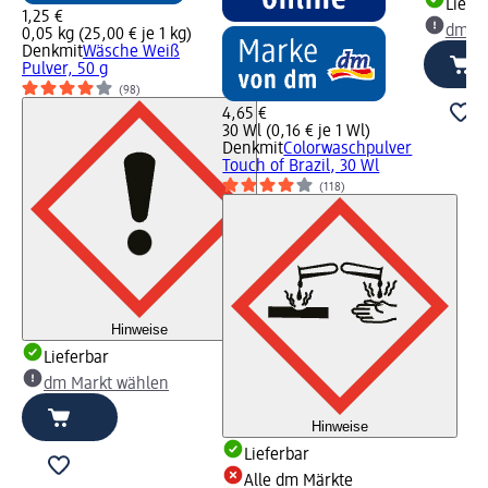
Liefe
1,25 €
dm Ma
0,05 kg (25,00 € je 1 kg)
Denkmit
Wäsche Weiß
Pulver, 50 g
(98)
4,65 €
30 Wl (0,16 € je 1 Wl)
Denkmit
Colorwaschpulver
Touch of Brazil, 30 Wl
(118)
Hinweise
Lieferbar
dm Markt wählen
Hinweise
Lieferbar
Alle dm Märkte