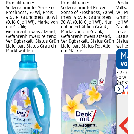
Produktname:
Produktname:
Produkt
Vollwaschmittel Sense of
Vollwaschmittel Pulver
Vollwasc
Freshness, 30 Wl; Preis:
Sense of Freshness, 30 Wl;
Wl; Preis
4,65 €; Grundpreis: 30 Wl
Preis: 4,65 €; Grundpreis:
Grundpre
(0,16 € je 1 Wl); Marke von
30 Wl (0,16 € je 1 Wl); Nur
je 1 Wl)
dm Grafik;
online erhältlich Grafik,
Grafik; 
Gefahrenhinweis ätzend,
Marke von dm Grafik;
reizend;
Gefahrenhinweis reizend;
Gefahrenhinweis ätzend;
Status G
Verfügbarkeit: Status Grün
Verfügbarkeit: Status Grün
Status G
Lieferbar, Status Grau dm
Lieferbar, Status Rot Alle
wählen
Markt wählen
dm Märkte
3,25 €
20 Wl (0,
Denkmit
Flüssig,