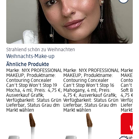
Strahlend schön zu Weihnachten
Au
Weihnachts-Make-up
Ve
Ähnliche Produkte
Marke: NYX PROFESSIONAL
Marke: NYX PROFESSIONAL
Marke: 
MAKEUP; Produktname:
MAKEUP; Produktname:
MAKEUP;
Contouring Concealer
Contouring Concealer
Contouri
Can't Stop Won't Stop 19
Can't Stop Won't Stop 16
Can't St
Mocha, 4 ml; Preis: 4,75 €;
Mahogany, 4 ml; Preis:
Soft Beig
Ausverkauf Grafik;
4,75 €; Ausverkauf Grafik;
4,75 €; 
Verfügbarkeit: Status Grün
Verfügbarkeit: Status Grün
Verfügba
Lieferbar, Status Grau dm
Lieferbar, Status Grau dm
Lieferba
Markt wählen
Markt wählen
Markt w
Aktuelle