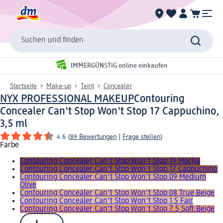
Suchen und finden
IMMERGÜNSTIG online einkaufen
Startseite
Make-up
Teint
Concealer
NYX PROFESSIONAL MAKEUP
Contouring
Concealer Can't Stop Won't Stop 17 Cappuchino,
3,5 ml
4.6
(
89 Bewertungen
|
Frage stellen
)
Farbe
Contouring Concealer Can't Stop Won't Stop 19 Mocha
Contouring Concealer Can't Stop Won't Stop 17 Cappuchino
Contouring Concealer Can't Stop Won't Stop 09 Medium
Olive
Contouring Concealer Can't Stop Won't Stop 08 True Beige
Contouring Concealer Can't Stop Won't Stop 1.5 Fair
Contouring Concealer Can't Stop Won't Stop 7.5 Soft Beige