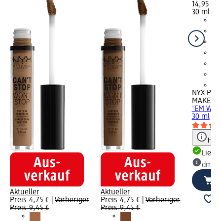
14,95 €
30 ml (49
+9
NYX PRO
MAKEUP
'EM Won
30 ml
Hinw
Liefe
dm Ma
Aktueller
Aktueller
Preis:
4,75 €
|
Vorheriger
Preis:
4,75 €
|
Vorheriger
Preis:
9,45 €
Preis:
9,45 €