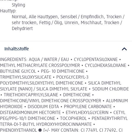
Styling
Hauttyp:
Normal, Alle Hauttypen, Sensibel / Empfindlich, Trocken /
sehr trocken, Fettig / Ölig, Unrein, Mischhaut, Trocken /
Dehydriert
Inhaltsstoffe
INGREDIENTS: AQUA / WATER / EAU • CYCLOPENTASILOXANE •
METHYL METHACRYLATE CROSSPOLYMER • CYCLOHEXASILOXANE •
BUTYLENE GLYCOL • PEG- 10 DIMETHICONE •
TRIMETHYLSILOXYSILICATE • POLYGLYCERYL-3
POLYDIMETHYLSILOXYETHYL DIMETHICONE • SILICA DIMETHYL
SILYLATE [NANO] / SILICA DIMETHYL SILYLATE • SODIUM CHLORIDE
• TRIETHOXYCAPRYLYLSILANE • DIMETHICONE •
DIMETHICONE/VINYL DIMETHICONE CROSSPOLYMER • ALUMINUM
HYDROXIDE • DISODIUM EDTA • PROPYLENE CARBONATE •
DISTEARDIMONIUM HECTORITE • ETHYLHEXYLGLYCERIN • CETYL
PEG/PPG-10/1 DIMETHICONE • TOCOPHEROL • PENTAERYTHRITYL
TETRA-DI-T-BUTYL HYDROXYHYDROCINNAMATE •
PHENOXYETHANOL ● [+/- MAY CONTAIN: CI 77491, CI 77492, CI