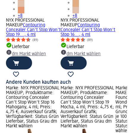
+8
+8
NYX PROFESSIONAL
NYX PROFESSIONAL
MAKEUP
Contouring
MAKEUP
Contouring
Concealer Can't Stop Won't
Concealer Can't Stop Won't
Stop 19..., 4 ml
Stop 16..., 4 ml
(89)
(89)
Lieferbar
Lieferbar
dm Markt wählen
dm Markt wählen
Andere Kunden kauften auch
Marke: NYX PROFESSIONAL
Marke: NYX PROFESSIONAL
Marke: 
MAKEUP; Produktname:
MAKEUP; Produktname:
MAKEUP;
Contouring Concealer
Contouring Concealer
Foundat
Can't Stop Won't Stop 16
Can't Stop Won't Stop 19
Wonder 3
Mahogany, 4 ml; Preis:
Mocha, 4 ml; Preis: 4,75 €;
ml; Preis
4,75 €; Ausverkauf Grafik;
Ausverkauf Grafik;
Grundpre
Verfügbarkeit: Status Grün
Verfügbarkeit: Status Grün
je 100 ml
Lieferbar, Status Grau dm
Lieferbar, Status Grau dm
Status G
Markt wählen
Markt wählen
Status G
wählen