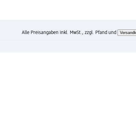
Alle Preisangaben inkl. MwSt., zzgl. Pfand und
Versandk
Wie gefällt Ihnen diese Sei
Mein dm Konto: jetzt registri
Kostenfreie Lieferung ab 49 Euro und gratis Exp
Verknüpfung von Mein dm Konto und PAYBACK Kon
Bestellungen schnell und einfach verwalten.