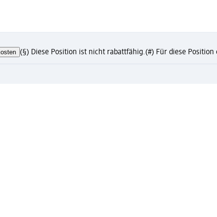
osten
(§) Diese Position ist nicht rabattfähig.
(#) Für diese Positio
te?
eren und Vorteile genießen
ress-Abholung nur mit registriertem Mein dm Konto
to mit vielen Vorteilen