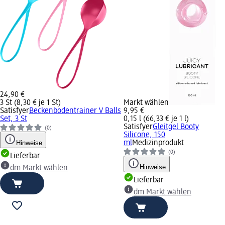
24,90 €
3 St (8,30 € je 1 St)
Markt wählen
Satisfyer
Beckenbodentrainer V Balls
9,95 €
Set, 3 St
0,15 l (66,33 € je 1 l)
Satisfyer
Gleitgel Booty
(0)
Silicone, 150
Hinweise
ml
Medizinprodukt
(0)
Lieferbar
Hinweise
dm Markt wählen
Lieferbar
dm Markt wählen