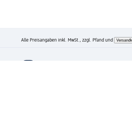
Alle Preisangaben inkl. MwSt., zzgl. Pfand und
Versandk
Wie gefällt Ihnen diese Sei
Mein dm Konto: jetzt registri
Kostenfreie Lieferung ab 49 Euro und gratis Exp
Verknüpfung von Mein dm Konto und PAYBACK Kon