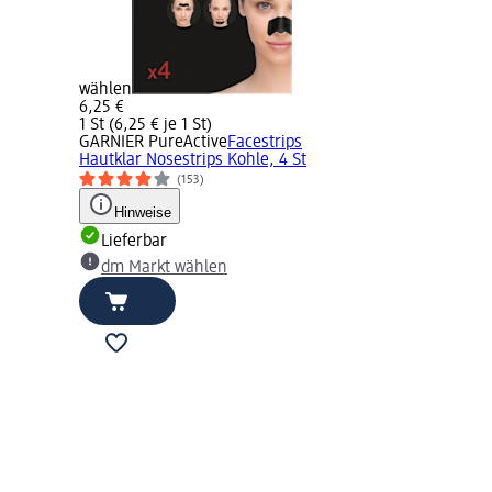
wählen
6,25 €
1 St (6,25 € je 1 St)
GARNIER PureActive
Facestrips
Hautklar Nosestrips Kohle, 4 St
(153)
Hinweise
Lieferbar
dm Markt wählen