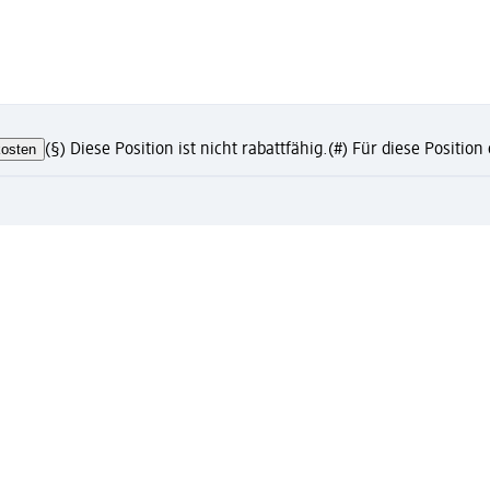
osten
(§) Diese Position ist nicht rabattfähig.
(#) Für diese Positio
te?
eren und Vorteile genießen
ress-Abholung nur mit registriertem Mein dm Konto
to mit vielen Vorteilen