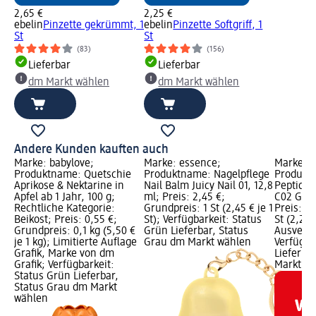
2,65 €
2,25 €
ebelin
Pinzette gekrümmt, 1
ebelin
Pinzette Softgriff, 1
St
St
(83)
(156)
Lieferbar
Lieferbar
dm Markt wählen
dm Markt wählen
Andere Kunden kauften auch
Marke: babylove;
Marke: essence;
Marke: C
Produktname: Quetschie
Produktname: Nagelpflege
Produktn
Aprikose & Nektarine in
Nail Balm Juicy Nail 01, 12,8
Peptide 
Apfel ab 1 Jahr, 100 g;
ml; Preis: 2,45 €;
C02 Guav
Rechtliche Kategorie:
Grundpreis: 1 St (2,45 € je 1
Preis: 2,
Beikost; Preis: 0,55 €;
St); Verfügbarkeit: Status
St (2,25 €
Grundpreis: 0,1 kg (5,50 €
Grün Lieferbar, Status
Ausverka
je 1 kg); Limitierte Auflage
Grau dm Markt wählen
Verfügba
Grafik, Marke von dm
Lieferba
Grafik; Verfügbarkeit:
Markt w
Status Grün Lieferbar,
Status Grau dm Markt
wählen