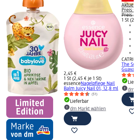
Aktuelle
Preis:
2,
Preis:
4,
1 St (2,25
CATRICE
The Sum
Guava Ja
2,45 €
1 St (2,45 € je 1 St)
Liefe
essence
Nagelpflege Nail
Balm Juicy Nail 01, 12,8 ml
dm Ma
(51)
Lieferbar
dm Markt wählen