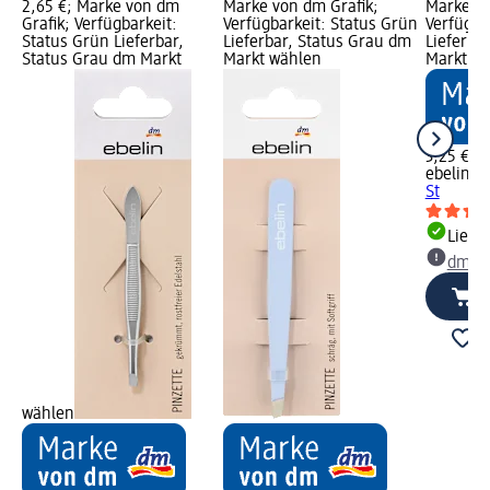
2,65 €; Marke von dm
Marke von dm Grafik;
Marke vo
Grafik; Verfügbarkeit:
Verfügbarkeit: Status Grün
Verfügba
Status Grün Lieferbar,
Lieferbar, Status Grau dm
Lieferba
Status Grau dm Markt
Markt wählen
Markt w
3,25 €
ebelin
Pi
St
Liefe
dm Ma
wählen