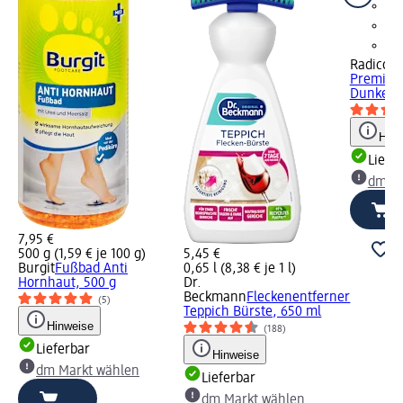
Radico
Co
Premium
Dunkelbr
Hinw
Liefe
dm Ma
7,95 €
500 g (1,59 € je 100 g)
5,45 €
Burgit
Fußbad Anti
0,65 l (8,38 € je 1 l)
Hornhaut, 500 g
Dr.
Beckmann
Fleckenentferner
(5)
Teppich Bürste, 650 ml
Hinweise
(188)
Lieferbar
Hinweise
dm Markt wählen
Lieferbar
dm Markt wählen