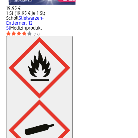
19,95 €
1 St (19,95 € je 1 St)
Scholl
Stielwarzen-
Entferner, 12
St
Medizinprodukt
(57)