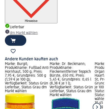
Hinweise
Lieferbar
dm Markt wählen
Andere Kunden kauften auch
Marke: Burgit;
Marke: Dr. Beckmann;
Marke: R
Produktname: Fußbad Anti
Produktname:
Produkt
Hornhaut, 500 g; Preis:
Fleckenentferner Teppich
Organic
7,95 €; Grundpreis: 500 g
Bürste, 650 ml; Preis:
Haarfarb
(1,59 € je 100 g);
5,45 €; Grundpreis: 0,65 l
St; Preis
Verfügbarkeit: Status Grün
(8,38 € je 1 l);
Grundpre
Lieferbar, Status Grau dm
Verfügbarkeit: Status Grün
je 100 g)
Markt wählen
Lieferbar, Status Grau dm
Status G
Markt wählen
Status G
wählen
10,45 €
100 g (10