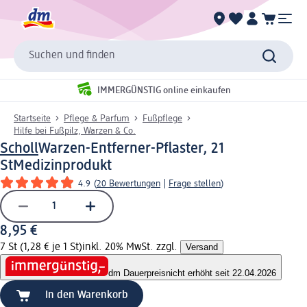
Suchen und finden
IMMERGÜNSTIG online einkaufen
Startseite
Pflege & Parfum
Fußpflege
Hilfe bei Fußpilz, Warzen & Co.
Scholl
Warzen-Entferner-Pflaster, 21
St
Medizinprodukt
4.9
(
20 Bewertungen
|
Frage stellen
)
8,95 €
7 St (1,28 € je 1 St)
inkl. 20% MwSt. zzgl.
Versand
dm Dauerpreis
nicht erhöht seit 22.04.2026
In den Warenkorb