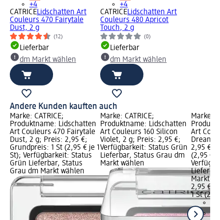
+4
+4
CATRICE
Lidschatten Art
CATRICE
Lidschatten Art
Couleurs 470 Fairytale
Couleurs 480 Apricot
Dust, 2 g
Touch, 2 g
(12)
(0)
Lieferbar
Lieferbar
dm Markt wählen
dm Markt wählen
Andere Kunden kauften auch
Marke: CATRICE;
Marke: CATRICE;
Marke: C
Produktname: Lidschatten
Produktname: Lidschatten
Produktn
Art Couleurs 470 Fairytale
Art Couleurs 160 Silicon
Art Coul
Dust, 2 g; Preis: 2,95 €;
Violet, 2 g; Preis: 2,95 €;
Dreamcat
Grundpreis: 1 St (2,95 € je 1
Verfügbarkeit: Status Grün
2,95 €; G
St); Verfügbarkeit: Status
Lieferbar, Status Grau dm
(2,95 € je
Grün Lieferbar, Status
Markt wählen
Verfügba
Grau dm Markt wählen
Lieferba
Markt w
2,95 €
1 St (2,95