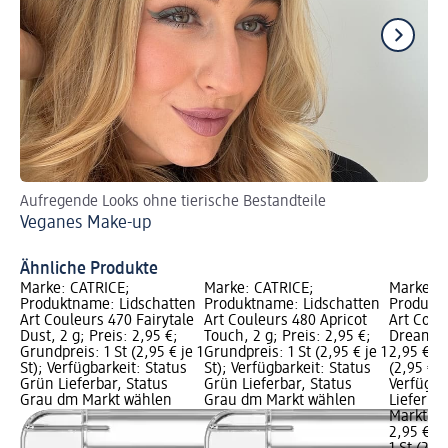
Aufregende Looks ohne tierische Bestandteile
Gr
Veganes Make-up
Cl
Ähnliche Produkte
Marke: CATRICE;
Marke: CATRICE;
Marke: C
Produktname: Lidschatten
Produktname: Lidschatten
Produktn
Art Couleurs 470 Fairytale
Art Couleurs 480 Apricot
Art Coul
Dust, 2 g; Preis: 2,95 €;
Touch, 2 g; Preis: 2,95 €;
Dreamcat
Grundpreis: 1 St (2,95 € je 1
Grundpreis: 1 St (2,95 € je 1
2,95 €; G
St); Verfügbarkeit: Status
St); Verfügbarkeit: Status
(2,95 € je
Grün Lieferbar, Status
Grün Lieferbar, Status
Verfügba
Grau dm Markt wählen
Grau dm Markt wählen
Lieferba
Markt w
2,95 €