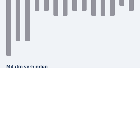
Mit dm verbinden
dm Newsletter: Keine Infos mehr verpassen
Jetzt zum dm Newsletter anmelden