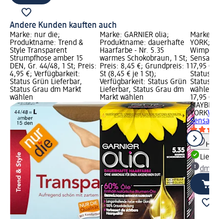
Andere Kunden kauften auch
Marke: nur die;
Marke: GARNIER olia;
Marke: 
Produktname: Trend &
Produktname: dauerhafte
YORK; P
Style Transparent
Haarfarbe - Nr. 5.35
Wimpern
Strumpfhose amber 15
warmes Schokobraun, 1 St;
Sensation
DEN, Gr. 44/48, 1 St; Preis:
Preis: 8,45 €; Grundpreis: 1
17,95 €; 
4,95 €; Verfügbarkeit:
St (8,45 € je 1 St);
Status G
Status Grün Lieferbar,
Verfügbarkeit: Status Grün
Status G
Status Grau dm Markt
Lieferbar, Status Grau dm
wählen
wählen
Markt wählen
17,95 €
MAYBELL
YORK
Wi
Sensatio
Hinw
Liefe
dm Ma