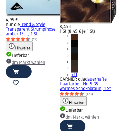
4,95 €
nur die
Trend & Style
8,45 €
Transparent Strumpfhose
1 St (8,45 € je 1 St)
amber 15..., 1 St
(19)
Hinweise
Lieferbar
dm Markt wählen
+11
GARNIER olia
dauerhafte
Haarfarbe - Nr. 5.35
warmes Schokobraun, 1 St
(123)
Hinweise
Lieferbar
dm Markt wählen