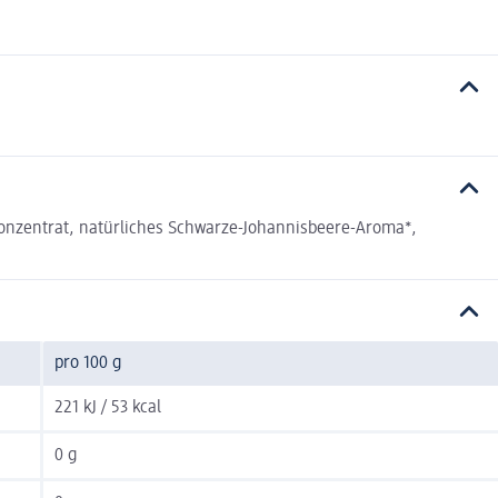
konzentrat, natürliches Schwarze-Johannisbeere-Aroma*,
pro 100 g
221 kJ / 53 kcal
0 g