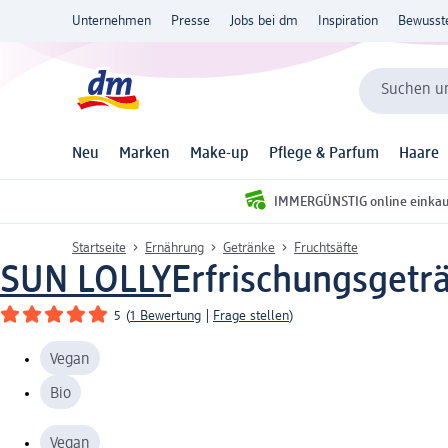
Unternehmen
Presse
Jobs bei dm
Inspiration
Bewusst
Suchen un
Neu
Marken
Make-up
Pflege & Parfum
Haare
IMMERGÜNSTIG online einka
Startseite
Ernährung
Getränke
Fruchtsäfte
SUN LOLLY
Erfrischungsgetr
5
(
1 Bewertung
|
Frage stellen
)
Vegan
Bio
Vegan