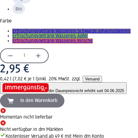
Bio
Farbe
Erfrischungsgetränk Wassereis Schwarze Johannisbeeren
Erfrischungsgetränk Wassereis Apfel
Erfrischungsgetränk Wassereis Kirsche
2,95 €
0,42 l (7,02 € je 1 l)
inkl. 20% MwSt. zzgl.
Versand
dm Dauerpreis
nicht erhöht seit 04.06.2025
In den Warenkorb
Momentan nicht lieferbar
Nicht verfügbar in dm Märkten
Kostenloser Versand ab 49 € mit Mein dm Konto