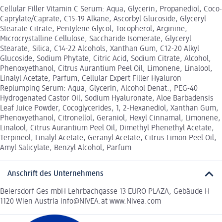
Cellular Filler Vitamin C Serum: Aqua, Glycerin, Propanediol, Coco-
Caprylate/Caprate, C15-19 Alkane, Ascorbyl Glucoside, Glyceryl
Stearate Citrate, Pentylene Glycol, Tocopherol, Arginine,
Microcrystalline Cellulose, Saccharide Isomerate, Glyceryl
Stearate, Silica, C14-22 Alcohols, Xanthan Gum, C12-20 Alkyl
Glucoside, Sodium Phytate, Citric Acid, Sodium Citrate, Alcohol,
Phenoxyethanol, Citrus Aurantium Peel Oil, Limonene, Linalool,
Linalyl Acetate, Parfum, Cellular Expert Filler Hyaluron
Replumping Serum: Aqua, Glycerin, Alcohol Denat., PEG-40
Hydrogenated Castor Oil, Sodium Hyaluronate, Aloe Barbadensis
Leaf Juice Powder, Cocoglycerides, 1, 2-Hexanediol, Xanthan Gum,
Phenoxyethanol, Citronellol, Geraniol, Hexyl Cinnamal, Limonene,
Linalool, Citrus Aurantium Peel Oil, Dimethyl Phenethyl Acetate,
Terpineol, Linalyl Acetate, Geranyl Acetate, Citrus Limon Peel Oil,
Amyl Salicylate, Benzyl Alcohol, Parfum
Anschrift des Unternehmens
Beiersdorf Ges mbH Lehrbachgasse 13 EURO PLAZA, Gebäude H
1120 Wien Austria info@NIVEA.at www.Nivea.com