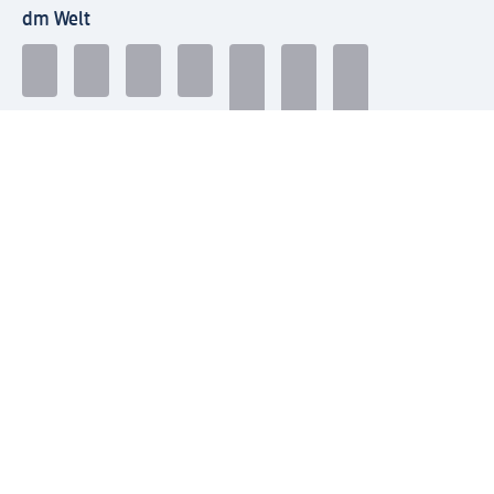
dm Welt
Geprüft und zertifiziert
Zahlungsarten