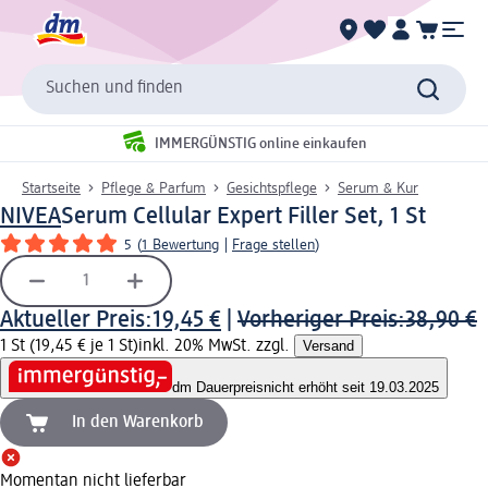
Suchen und finden
IMMERGÜNSTIG online einkaufen
Startseite
Pflege & Parfum
Gesichtspflege
Serum & Kur
NIVEA
Serum Cellular Expert Filler Set, 1 St
5
(
1 Bewertung
|
Frage stellen
)
Aktueller Preis:
19,45 €
|
Vorheriger Preis:
38,90 €
1 St (19,45 € je 1 St)
inkl. 20% MwSt. zzgl.
Versand
dm Dauerpreis
nicht erhöht seit 19.03.2025
In den Warenkorb
Momentan nicht lieferbar