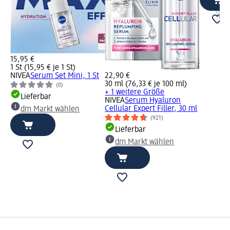
15,95 €
1 St (15,95 € je 1 St)
NIVEA
Serum Set Mini, 1 St
22,90 €
30 ml (76,33 € je 100 ml)
(0)
+ 1 weitere Größe
Lieferbar
NIVEA
Serum Hyaluron
Cellular Expert Filler, 30 ml
dm Markt wählen
(921)
Lieferbar
dm Markt wählen