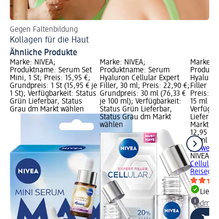
Gegen Faltenbildung
Di
Kollagen für die Haut
Be
Ähnliche Produkte
Marke: NIVEA;
Marke: NIVEA;
Marke: N
Produktname: Serum Set
Produktname: Serum
Produkt
Mini, 1 St; Preis: 15,95 €;
Hyaluron Cellular Expert
Hyaluron
Grundpreis: 1 St (15,95 € je
Filler, 30 ml; Preis: 22,90 €;
Filler Re
1 St); Verfügbarkeit: Status
Grundpreis: 30 ml (76,33 €
Preis: 1
Grün Lieferbar, Status
je 100 ml); Verfügbarkeit:
15 ml (86
Grau dm Markt wählen
Status Grün Lieferbar,
Verfügba
Status Grau dm Markt
Lieferba
wählen
Markt w
12,95 €
15 ml (86
+ 1 weit
NIVEA
Se
Cellular 
Reisegrö
Liefe
dm Ma