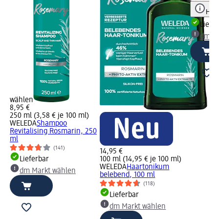
Hinw
Liefe
dm Ma
wählen
8,95 €
250 ml (3,58 € je 100 ml)
WELEDA
Shampoo
Revitalising Rosmarin, 250
ml
(141)
14,95 €
Lieferbar
100 ml (14,95 € je 100 ml)
WELEDA
Haartonikum
dm Markt wählen
belebend, 100 ml
(118)
Lieferbar
dm Markt wählen