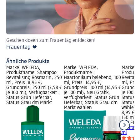
Geschenkideen zum Frauentag entdecken!
We
Frauentag ❤️
Pr
Ge
Ähnliche Produkte
Marke: WELEDA;
Marke: WELEDA;
Marke: 
Produktname: Shampoo
Produktname:
Produktn
Revitalising Rosmarin, 250
Haartonikum belebend, 100
Revitali
ml; Preis: 8,95 €;
ml; Preis: 14,95 €;
ml; Preis
Grundpreis: 250 ml (3,58 €
Grundpreis: 100 ml (14,95 €
Grundpre
je 100 ml); Verfügbarkeit:
je 100 ml); Neu Grafik;
je 100 ml
Status Grün Lieferbar,
Verfügbarkeit: Status Grün
Status G
Status Grau dm Markt
Lieferbar, Status Grau dm
Status G
Markt wählen
wählen
8,95 €
150 ml (5
WELEDA
Revitali
ml