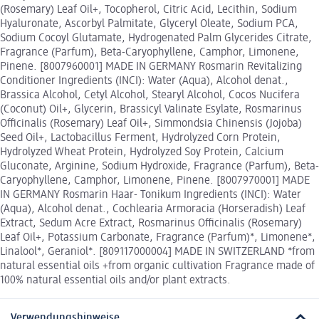
(Rosemary) Leaf Oil+, Tocopherol, Citric Acid, Lecithin, Sodium
Hyaluronate, Ascorbyl Palmitate, Glyceryl Oleate, Sodium PCA,
Sodium Cocoyl Glutamate, Hydrogenated Palm Glycerides Citrate,
Fragrance (Parfum), Beta-Caryophyllene, Camphor, Limonene,
Pinene. [8007960001] MADE IN GERMANY Rosmarin Revitalizing
Conditioner Ingredients (INCI): Water (Aqua), Alcohol denat.,
Brassica Alcohol, Cetyl Alcohol, Stearyl Alcohol, Cocos Nucifera
(Coconut) Oil+, Glycerin, Brassicyl Valinate Esylate, Rosmarinus
Officinalis (Rosemary) Leaf Oil+, Simmondsia Chinensis (Jojoba)
Seed Oil+, Lactobacillus Ferment, Hydrolyzed Corn Protein,
Hydrolyzed Wheat Protein, Hydrolyzed Soy Protein, Calcium
Gluconate, Arginine, Sodium Hydroxide, Fragrance (Parfum), Beta-
Caryophyllene, Camphor, Limonene, Pinene. [8007970001] MADE
IN GERMANY Rosmarin Haar- Tonikum Ingredients (INCI): Water
(Aqua), Alcohol denat., Cochlearia Armoracia (Horseradish) Leaf
Extract, Sedum Acre Extract, Rosmarinus Officinalis (Rosemary)
Leaf Oil+, Potassium Carbonate, Fragrance (Parfum)*, Limonene*,
Linalool*, Geraniol*. [809117000004] MADE IN SWITZERLAND *from
natural essential oils +from organic cultivation Fragrance made of
100% natural essential oils and/or plant extracts.
Verwendungshinweise