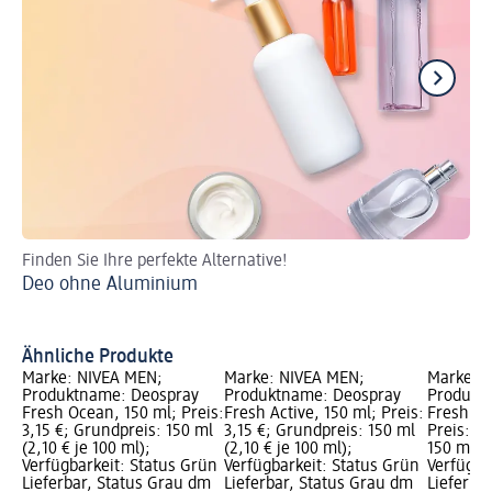
Finden Sie Ihre perfekte Alternative!
De
Deo ohne Aluminium
Sc
De
Ähnliche Produkte
Marke: NIVEA MEN;
Marke: NIVEA MEN;
Marke: N
Produktname: Deospray
Produktname: Deospray
Produkt
Fresh Ocean, 150 ml; Preis:
Fresh Active, 150 ml; Preis:
Fresh Na
3,15 €; Grundpreis: 150 ml
3,15 €; Grundpreis: 150 ml
Preis: 3,
(2,10 € je 100 ml);
(2,10 € je 100 ml);
150 ml (2
Verfügbarkeit: Status Grün
Verfügbarkeit: Status Grün
Verfügba
Lieferbar, Status Grau dm
Lieferbar, Status Grau dm
Lieferba