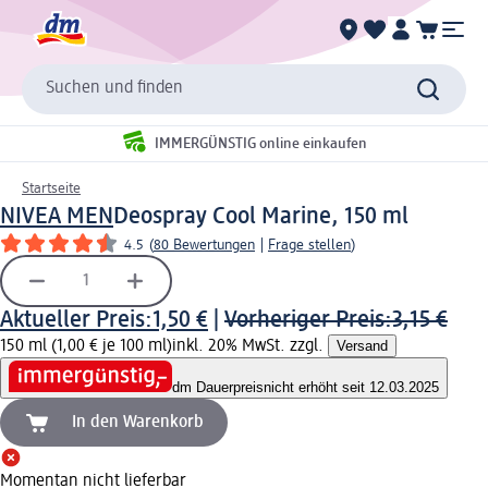
Suchen und finden
IMMERGÜNSTIG online einkaufen
Startseite
NIVEA MEN
Deospray Cool Marine, 150 ml
4.5
(
80 Bewertungen
|
Frage stellen
)
Aktueller Preis:
1,50 €
|
Vorheriger Preis:
3,15 €
150 ml (1,00 € je 100 ml)
inkl. 20% MwSt. zzgl.
Versand
dm Dauerpreis
nicht erhöht seit 12.03.2025
In den Warenkorb
Momentan nicht lieferbar