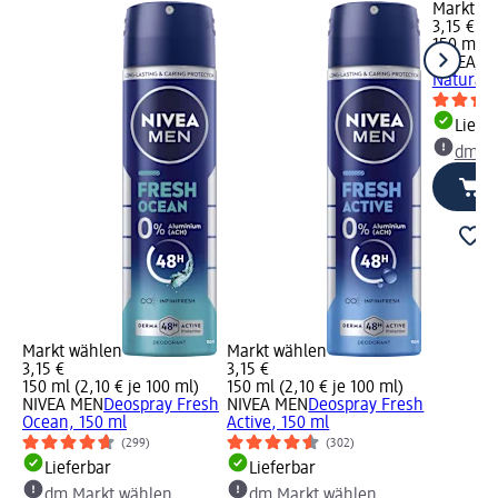
Markt w
3,15 €
150 ml (2
NIVEA
De
Natural,
Liefe
dm Ma
Markt wählen
Markt wählen
3,15 €
3,15 €
150 ml (2,10 € je 100 ml)
150 ml (2,10 € je 100 ml)
NIVEA MEN
Deospray Fresh
NIVEA MEN
Deospray Fresh
Ocean, 150 ml
Active, 150 ml
(299)
(302)
Lieferbar
Lieferbar
dm Markt wählen
dm Markt wählen