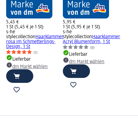
5,45 €
5,95 €
1 St (5,45 € je 1 St)
1 St (5,95 € je 1 St)
s-he
s-he
stylecollection
Haarklammer
stylecollection
Haarklammer
rosa im Schmetterlings-
Acryl Blumenform, 1 St
Design, 1 St
(0)
(1)
Lieferbar
Lieferbar
dm Markt wählen
dm Markt wählen