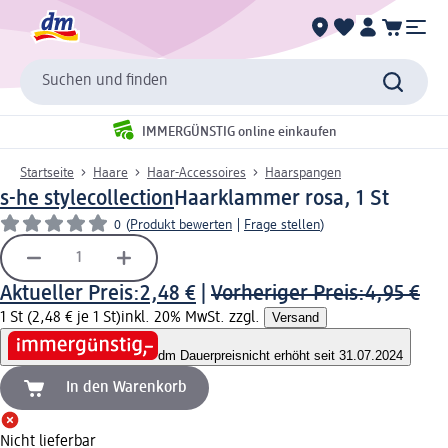
Suchen und finden
IMMERGÜNSTIG online einkaufen
Startseite
Haare
Haar-Accessoires
Haarspangen
s-he stylecollection
Haarklammer rosa, 1 St
0
(
Produkt bewerten
|
Frage stellen
)
Aktueller Preis:
2,48 €
|
Vorheriger Preis:
4,95 €
1 St (2,48 € je 1 St)
inkl. 20% MwSt. zzgl.
Versand
dm Dauerpreis
nicht erhöht seit 31.07.2024
In den Warenkorb
Nicht lieferbar