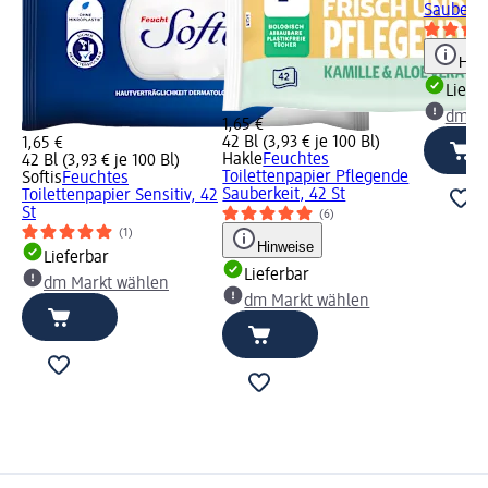
Sauberke
Hinw
Liefe
dm Ma
1,65 €
42 Bl (3,93 € je 100 Bl)
1,65 €
Hakle
Feuchtes
42 Bl (3,93 € je 100 Bl)
Toilettenpapier Pflegende
Softis
Feuchtes
Sauberkeit, 42 St
Toilettenpapier Sensitiv, 42
St
(6)
(1)
Hinweise
Lieferbar
Lieferbar
dm Markt wählen
dm Markt wählen