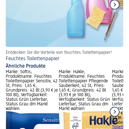
Entdecken Sie die Vorteile von feuchtes Toilettenpapier!
Sc
Feuchtes Toilettenpapier
Ei
Ähnliche Produkte
Marke: Softis;
Marke: Hakle;
Marke: H
Produktname: Feuchtes
Produktname: Feuchtes
Produkt
Toilettenpapier Sensitiv, 42
Toilettenpapier Pflegende
Toilette
St; Preis: 1,65 €;
Sauberkeit, 42 St; Preis:
Sauberkei
Grundpreis: 42 Bl (3,93 € je
1,65 €; Grundpreis: 42 Bl
1,65 €; G
100 Bl); Verfügbarkeit:
(3,93 € je 100 Bl);
(3,93 € j
Status Grün Lieferbar,
Verfügbarkeit: Status Grün
Verfügba
Status Grau dm Markt
Lieferbar, Status Grau dm
Lieferba
wählen
Markt wählen
Markt w
1,65 €
42 Bl (3,
Hakle
Fe
Toilette