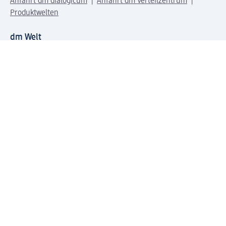
Anfahrt dm dialogicum
Anfahrt dm Verteilzentrum
Produktwelten
dm Welt
Geprüft und zertifiziert
Zahlungsarten