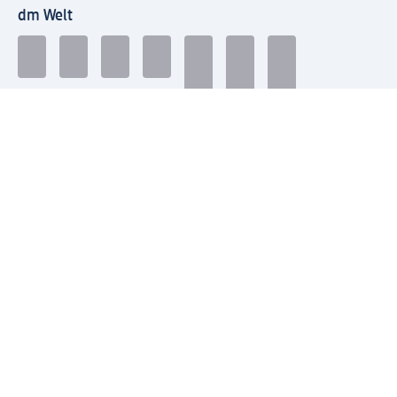
dm Welt
Geprüft und zertifiziert
Zahlungsarten