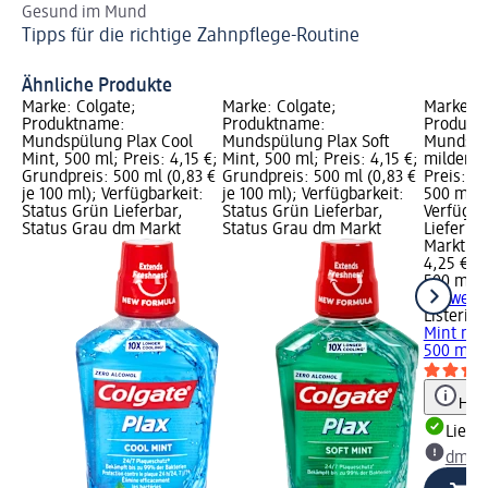
Gesund im Mund
Mi
Tipps für die richtige Zahnpflege-Routine
un
Ef
Ähnliche Produkte
Marke: Colgate;
Marke: Colgate;
Marke: L
Produktname:
Produktname:
Produkt
Mundspülung Plax Cool
Mundspülung Plax Soft
Mundspü
Mint, 500 ml; Preis: 4,15 €;
Mint, 500 ml; Preis: 4,15 €;
milder G
Grundpreis: 500 ml (0,83 €
Grundpreis: 500 ml (0,83 €
Preis: 4
je 100 ml); Verfügbarkeit:
je 100 ml); Verfügbarkeit:
500 ml (0
Status Grün Lieferbar,
Status Grün Lieferbar,
Verfügba
Status Grau dm Markt
Status Grau dm Markt
Lieferba
Markt w
4,25 €
500 ml (0
+ 2 weit
Listerine
Mint mil
500 ml
Hinw
Liefe
dm Ma