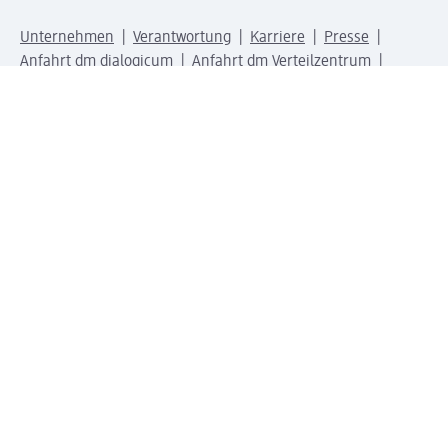
Unternehmen
Verantwortung
Karriere
Presse
Anfahrt dm dialogicum
Anfahrt dm Verteilzentrum
Produktwelten
dm Welt
Geprüft und zertifiziert