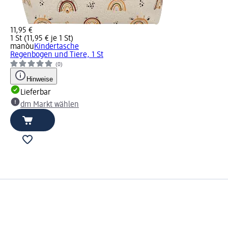
11,95 €
1 St (11,95 € je 1 St)
manòu
Kindertasche
Regenbogen und Tiere, 1 St
(0)
Hinweise
Lieferbar
dm Markt wählen