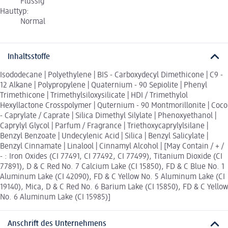
Flüssig
Hauttyp:
Normal
Inhaltsstoffe
Isododecane | Polyethylene | BIS - Carboxydecyl Dimethicone | C9 -
12 Alkane | Polypropylene | Quaternium - 90 Sepiolite | Phenyl
Trimethicone | Trimethylsiloxysilicate | HDI / Trimethylol
Hexyllactone Crosspolymer | Quternium - 90 Montmorillonite | Coco
- Caprylate / Caprate | Silica Dimethyl Silylate | Phenoxyethanol |
Caprylyl Glycol | Parfum / Fragrance | Triethoxycaprylylsilane |
Benzyl Benzoate | Undecylenic Acid | Silica | Benzyl Salicylate |
Benzyl Cinnamate | Linalool | Cinnamyl Alcohol | [May Contain / + /
- : Iron Oxides (CI 77491, CI 77492, CI 77499), Titanium Dioxide (CI
77891), D & C Red No. 7 Calcium Lake (CI 15850), FD & C Blue No. 1
Aluminum Lake (CI 42090), FD & C Yellow No. 5 Aluminum Lake (CI
19140), Mica, D & C Red No. 6 Barium Lake (CI 15850), FD & C Yellow
No. 6 Aluminum Lake (CI 15985)]
Anschrift des Unternehmens