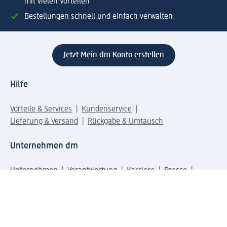
mit vielen Vorteilen
Bestellungen schnell und einfach verwalten.
Jetzt Mein dm Konto erstellen
Hilfe
Vorteile & Services
Kundenservice
Lieferung & Versand
Rückgabe & Umtausch
Unternehmen dm
Unternehmen
Verantwortung
Karriere
Presse
Anfahrt dm dialogicum
Anfahrt dm Verteilzentrum
Produktwelten
dm Welt