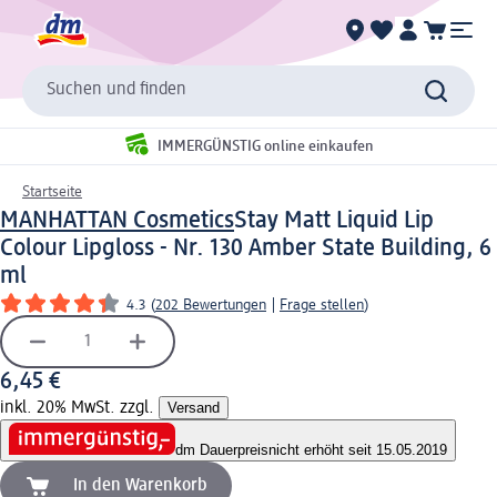
Suchen und finden
IMMERGÜNSTIG online einkaufen
Startseite
MANHATTAN Cosmetics
Stay Matt Liquid Lip
Colour Lipgloss - Nr. 130 Amber State Building, 6
ml
4.3
(
202 Bewertungen
|
Frage stellen
)
6,45 €
inkl. 20% MwSt. zzgl.
Versand
dm Dauerpreis
nicht erhöht seit 15.05.2019
In den Warenkorb