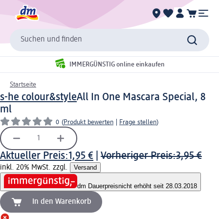
Suchen und finden
IMMERGÜNSTIG online einkaufen
Startseite
s-he colour&style
All In One Mascara Special, 8
ml
0
(
Produkt bewerten
|
Frage stellen
)
Aktueller Preis:
1,95 €
|
Vorheriger Preis:
3,95 €
inkl. 20% MwSt. zzgl.
Versand
dm Dauerpreis
nicht erhöht seit 28.03.2018
In den Warenkorb