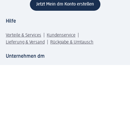
Jetzt Mein dm Konto erstellen
Hilfe
Vorteile & Services
Kundenservice
Lieferung & Versand
Rückgabe & Umtausch
Unternehmen dm
Unternehmen
Verantwortung
Karriere
Presse
Anfahrt dm dialogicum
Anfahrt dm Verteilzentrum
Produktwelten
dm Welt