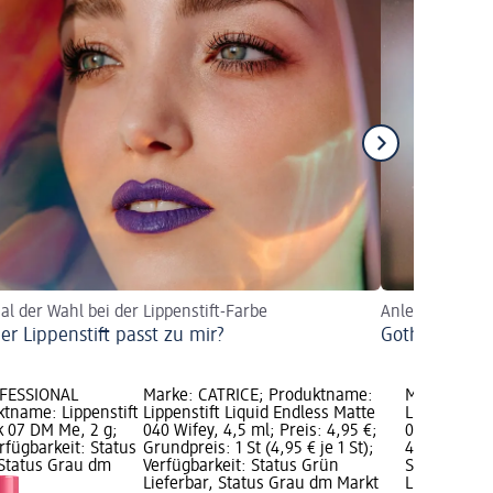
al der Wahl bei der Lippenstift-Farbe
Anleitung, Idee
er Lippenstift passt zu mir?
Goth Lips
OFESSIONAL
Marke: CATRICE; Produktname:
Marke: CAT
tname: Lippenstift
Lippenstift Liquid Endless Matte
Lippenstift 
ck 07 DM Me, 2 g;
040 Wifey, 4,5 ml; Preis: 4,95 €;
020 Lovely 
erfügbarkeit: Status
Grundpreis: 1 St (4,95 € je 1 St);
4,95 €; Grun
 Status Grau dm
Verfügbarkeit: Status Grün
St); Verfügb
Lieferbar, Status Grau dm Markt
Lieferbar, 