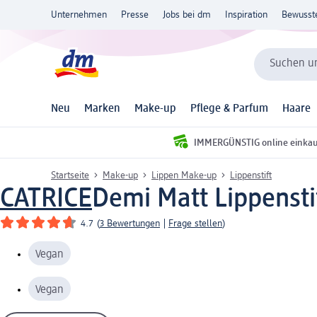
Unternehmen
Presse
Jobs bei dm
Inspiration
Bewusst
Suchen un
Neu
Marken
Make-up
Pflege & Parfum
Haare
IMMERGÜNSTIG online einka
Startseite
Make-up
Lippen Make-up
Lippenstift
CATRICE
Demi Matt Lippenstif
4.7
(
3 Bewertungen
|
Frage stellen
)
Vegan
Vegan