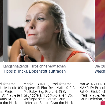
Langanhaltende Farbe ohne Verwischen
Die Qu
Tipps & Tricks: Lippenstift auftragen
Welch
oduktname:
Marke: CATRICE; Produktname:
Marke: NYX PR
Matte Liquid 010
Lippenstift Blur-Real Matte 010 Blur
MAKEUP; Produk
l; Preis:
Me Baby, 3 g; Preis: 4,45 €;
Fat Oil Slick Cli
 St (4,95 € je 1
Grundpreis: 1 St (4,45 € je 1 St);
Preis: 9,95 €; V
Status Grün
Verfügbarkeit: Status Grün
Grün Lieferbar,
rau dm Markt
Lieferbar, Status Grau dm Markt