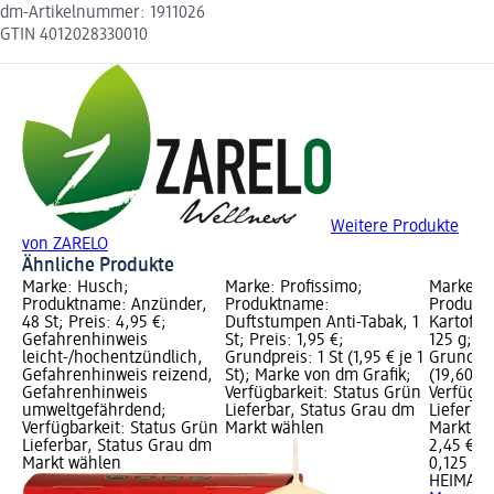
dm-Artikelnummer: 1911026
GTIN 4012028330010
Weitere Produkte
von ZARELO
Ähnliche Produkte
Marke: Husch;
Marke: Profissimo;
Marke: 
Produktname: Anzünder,
Produktname:
Produkt
48 St; Preis: 4,95 €;
Duftstumpen Anti-Tabak, 1
Kartoffe
Gefahrenhinweis
St; Preis: 1,95 €;
125 g; Pr
leicht-/hochentzündlich,
Grundpreis: 1 St (1,95 € je 1
Grundpre
Gefahrenhinweis reizend,
St); Marke von dm Grafik;
(19,60 € 
Gefahrenhinweis
Verfügbarkeit: Status Grün
Verfügba
umweltgefährdend;
Lieferbar, Status Grau dm
Lieferba
Verfügbarkeit: Status Grün
Markt wählen
Markt w
Lieferbar, Status Grau dm
2,45 €
Markt wählen
0,125 kg 
HEIMAT