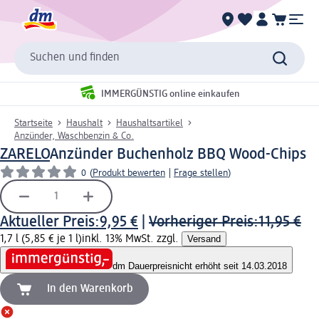
Suchen und finden
IMMERGÜNSTIG online einkaufen
Startseite
Haushalt
Haushaltsartikel
Anzünder, Waschbenzin & Co.
ZARELO
Anzünder Buchenholz BBQ Wood-Chips
0
(
Produkt bewerten
|
Frage stellen
)
Aktueller Preis:
9,95 €
|
Vorheriger Preis:
11,95 €
1,7 l (5,85 € je 1 l)
inkl. 13% MwSt. zzgl.
Versand
dm Dauerpreis
nicht erhöht seit 14.03.2018
In den Warenkorb