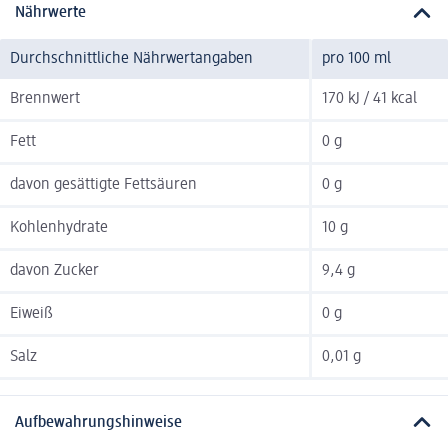
Nährwerte
Durchschnittliche Nährwertangaben
pro 100 ml
Brennwert
170 kJ / 41 kcal
Fett
0 g
davon gesättigte Fettsäuren
0 g
Kohlenhydrate
10 g
davon Zucker
9,4 g
Eiweiß
0 g
Salz
0,01 g
Aufbewahrungshinweise