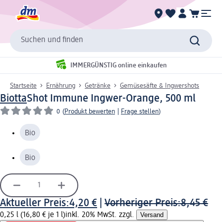
Suchen und finden
IMMERGÜNSTIG online einkaufen
Startseite
Ernährung
Getränke
Gemüsesäfte & Ingwershots
Biotta
Shot Immune Ingwer-Orange, 500 ml
0
(
Produkt bewerten
|
Frage stellen
)
Bio
Bio
Aktueller Preis:
4,20 €
|
Vorheriger Preis:
8,45 €
0,25 l (16,80 € je 1 l)
inkl. 20% MwSt. zzgl.
Versand