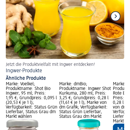
Jetzt die Produktvielfalt mit Ingwer entdecken!
De
Ingwer-Produkte
Sa
Ähnliche Produkte
Marke: Voelkel;
Marke: dmBio;
Marke: 
Produktname: Shot Bio
Produktname: Ingwer Shot
Produkt
Ingwer, 95 ml; Preis:
Kurkuma, 280 ml; Preis:
Rote Bet
1,95 €; Grundpreis: 0,095 l
3,25 €; Grundpreis: 0,28 l
Preis: 3
(20,53 € je 1 l);
(11,61 € je 1 l); Marke von
0,28 l (11
Verfügbarkeit: Status Grün
dm Grafik; Verfügbarkeit:
von dm G
Lieferbar, Status Grau dm
Status Grün Lieferbar,
Verfügba
Markt wählen
Status Grau dm Markt
Lieferba
Markt w