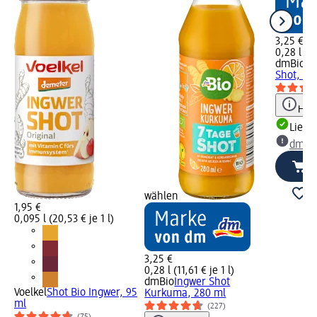
3,25 €
0,28 l (11
dmBio
In
Shot, 28
Hinw
Liefe
dm Ma
wählen
1,95 €
0,095 l (20,53 € je 1 l)
3,25 €
0,28 l (11,61 € je 1 l)
dmBio
Ingwer Shot
Voelkel
Shot Bio Ingwer, 95
Kurkuma, 280 ml
ml
(227)