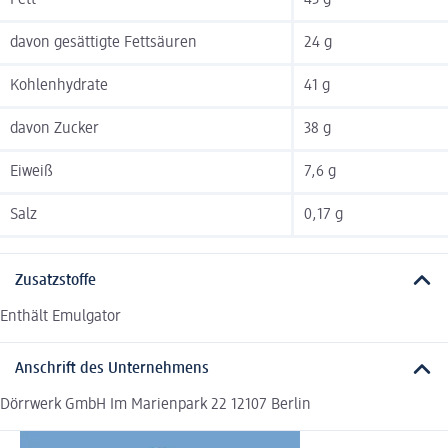
Fett
43 g
davon gesättigte Fettsäuren
24 g
Kohlenhydrate
41 g
davon Zucker
38 g
Eiweiß
7,6 g
Salz
0,17 g
Zusatzstoffe
Enthält Emulgator
Anschrift des Unternehmens
Dörrwerk GmbH Im Marienpark 22 12107 Berlin