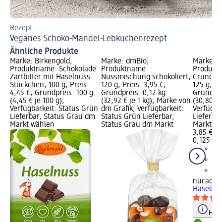
Rezept
Re
Veganes Schoko-Mandel-Lebkuchenrezept
Sc
Ähnliche Produkte
Marke: Birkengold;
Marke: dmBio;
Marke: n
Produktname: Schokolade
Produktname:
Produkt
Zartbitter mit Haselnuss-
Nussmischung schokoliert,
Crunchy
Stückchen, 100 g; Preis:
120 g; Preis: 3,95 €;
125 g; Pr
4,45 €; Grundpreis: 100 g
Grundpreis: 0,12 kg
Grundpre
(4,45 € je 100 g);
(32,92 € je 1 kg); Marke von
(30,80 € 
Verfügbarkeit: Status Grün
dm Grafik; Verfügbarkeit:
Verfügba
Lieferbar, Status Grau dm
Status Grün Lieferbar,
Lieferba
Markt wählen
Status Grau dm Markt
Markt w
3,85 €
0,125 kg 
nucao
Sc
Haselnu
Hinw