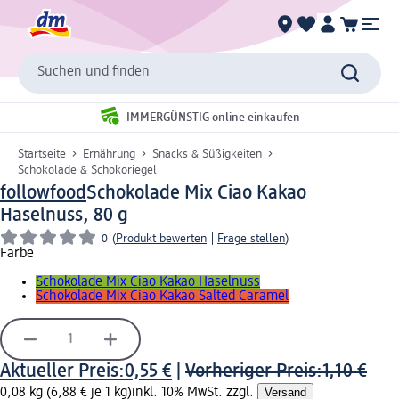
Suchen und finden
IMMERGÜNSTIG online einkaufen
Startseite
Ernährung
Snacks & Süßigkeiten
Schokolade & Schokoriegel
followfood
Schokolade Mix Ciao Kakao
Haselnuss, 80 g
0
(
Produkt bewerten
|
Frage stellen
)
Farbe
Schokolade Mix Ciao Kakao Haselnuss
Schokolade Mix Ciao Kakao Salted Caramel
Aktueller Preis:
0,55 €
|
Vorheriger Preis:
1,10 €
0,08 kg (6,88 € je 1 kg)
inkl. 10% MwSt. zzgl.
Versand