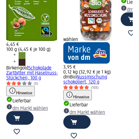
Liefe
dm Ma
wählen
4,45 €
100 g (4,45 € je 100 g)
3,95 €
Birkengold
Schokolade
0,12 kg (32,92 € je 1 kg)
Zartbitter mit Haselnuss-
dmBio
Nussmischung
Stückchen, 100 g
schokoliert, 120 g
(5)
(103)
Hinweise
Hinweise
Lieferbar
Lieferbar
dm Markt wählen
dm Markt wählen