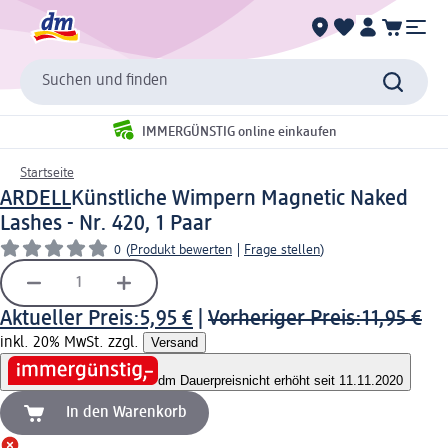
Suchen und finden
IMMERGÜNSTIG online einkaufen
Startseite
ARDELL
Künstliche Wimpern Magnetic Naked
Lashes - Nr. 420, 1 Paar
0
(
Produkt bewerten
|
Frage stellen
)
Aktueller Preis:
5,95 €
|
Vorheriger Preis:
11,95 €
inkl. 20% MwSt. zzgl.
Versand
dm Dauerpreis
nicht erhöht seit 11.11.2020
In den Warenkorb