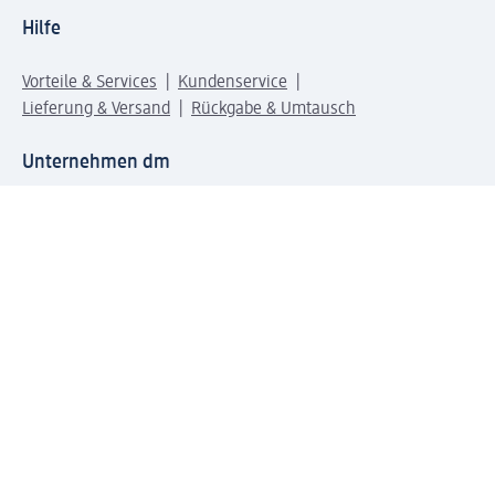
Hilfe
Vorteile & Services
Kundenservice
Lieferung & Versand
Rückgabe & Umtausch
Unternehmen dm
Unternehmen
Verantwortung
Karriere
Presse
Anfahrt dm dialogicum
Anfahrt dm Verteilzentrum
Produktwelten
dm Welt
Geprüft und zertifiziert