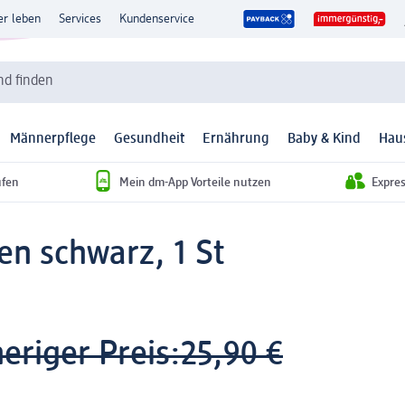
er leben
Services
Kundenservice
d finden
Männerpflege
Gesundheit
Ernährung
Baby & Kind
Hau
ufen
Mein dm-App Vorteile nutzen
Expre
n schwarz, 1 St
eriger Preis:
25,90 €