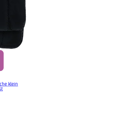
he klein
St