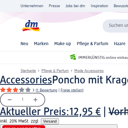
Unternehmen
Presse
Jobs bei dm
Inspiration
Bewusst
Suchen un
Neu
Marken
Make-up
Pflege & Parfum
Haare
IMMERGÜNSTIG online einka
Startseite
Pflege & Parfum
Mode Accessoires
Accessories
Poncho mit Krage
3
(
1 Bewertung
|
Frage stellen
)
Aktueller Preis:
12,95 €
|
Vorh
inkl. 20% MwSt. zzgl.
Versand