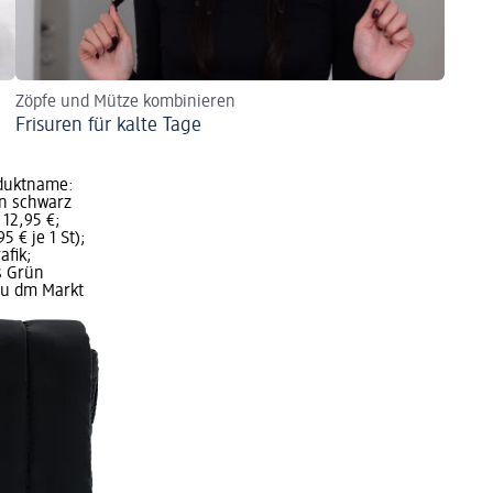
Zöpfe und Mütze kombinieren
Frisuren für kalte Tage
duktname:
n schwarz
 12,95 €;
5 € je 1 St);
afik;
s Grün
rau dm Markt