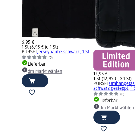
6,95 €
1 St (6,95 € je 1 St)
PURSET
Jerseyhaube schwarz, 1 St
(0)
Lieferbar
dm Markt wählen
12,95 €
1 St (12,95 € je 1 St)
PURSET
Umhängetasc
schwarz gesteppt, 1 
(0)
Lieferbar
dm Markt wählen