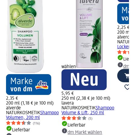
2,25 €
200 ml (1
alverde
NATURK
Locken, 
Liefe
dm Ma
wählen
5,95 €
2,35 €
250 ml (2,38 € je 100 ml)
200 ml (1,18 € je 100 ml)
lavera
alverde
NATURKOSMETIK
Shampoo
NATURKOSMETIK
Shampoo
Volume & Lift, 250 ml
Volumen, 200 ml
(5)
(116)
Lieferbar
Lieferbar
dm Markt wählen