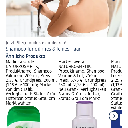
Jetzt Pflegeprodukte entdecken!
Je
Shampoo für dünnes & feines Haar
Sh
Ähnliche Produkte
Marke: alverde
Marke: lavera
Marke: a
NATURKOSMETIK;
NATURKOSMETIK;
NATURKO
Produktname: Shampoo
Produktname: Shampoo
Produkt
Volumen, 200 ml; Preis:
Volume & Lift, 250 ml;
Locken, 
2,35 €; Grundpreis: 200 ml
Preis: 5,95 €; Grundpreis:
2,25 €; 
(1,18 € je 100 ml); Marke
250 ml (2,38 € je 100 ml);
(1,13 € j
von dm Grafik;
Neu Grafik; Verfügbarkeit:
Grafik, 
Verfügbarkeit: Status Grün
Status Grün Lieferbar,
Grafik; V
Lieferbar, Status Grau dm
Status Grau dm Markt
Status G
Markt wählen
Status G
wählen