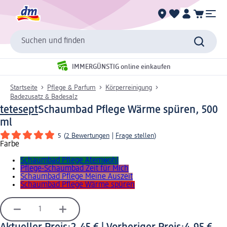
Suchen und finden
IMMERGÜNSTIG online einkaufen
Startseite
Pflege & Parfum
Körperreinigung
Badezusatz & Badesalz
tetesept
Schaumbad Pflege Wärme spüren, 500
ml
5
(
2 Bewertungen
|
Frage stellen
)
Farbe
Schaumbad Pflege Atemwohl
Pflege-Schaumbad Zeit für Mich
Schaumbad Pflege Meine Auszeit
Schaumbad Pflege Wärme spüren