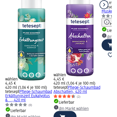
420 ml (1
tetesept
Muskel-E
Hinw
Liefe
dm Ma
wählen
wählen
4,45 €
4,45 €
420 ml (1,06 € je 100 ml)
ad
420 ml (1,06 € je 100 ml)
tetesept
Pflege-Schaumbad
tetesept
Pflege-Schaumbad
Abschalten, 420 ml
Erkältungszeit Eukalyptus
(2)
&..., 420 ml
Lieferbar
(0)
dm Markt wählen
Lieferbar