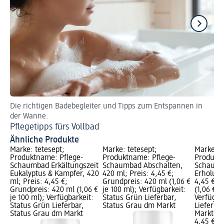
Die richtigen Badebegleiter und Tipps zum Entspannen in
Be
der Wanne.
Se
Pflegetipps fürs Vollbad
Ähnliche Produkte
Marke: tetesept;
Marke: tetesept;
Marke: t
Produktname: Pflege-
Produktname: Pflege-
Produktn
,
Schaumbad Erkältungszeit
Schaumbad Abschalten,
Schaumb
Eukalyptus & Kampfer, 420
420 ml; Preis: 4,45 €;
Erholung
 €
ml; Preis: 4,45 €;
Grundpreis: 420 ml (1,06 €
4,45 €; 
:
Grundpreis: 420 ml (1,06 €
je 100 ml); Verfügbarkeit:
(1,06 € j
je 100 ml); Verfügbarkeit:
Status Grün Lieferbar,
Verfügba
Status Grün Lieferbar,
Status Grau dm Markt
Lieferba
Status Grau dm Markt
Markt w
4,45 €