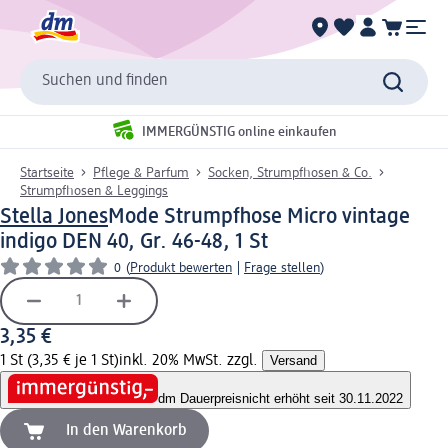
Suchen und finden
IMMERGÜNSTIG online einkaufen
Startseite
Pflege & Parfum
Socken, Strumpfhosen & Co.
Strumpfhosen & Leggings
Stella Jones
Mode Strumpfhose Micro vintage
indigo DEN 40, Gr. 46-48, 1 St
0
(
Produkt bewerten
|
Frage stellen
)
3,35 €
1 St (3,35 € je 1 St)
inkl. 20% MwSt. zzgl.
Versand
dm Dauerpreis
nicht erhöht seit 30.11.2022
In den Warenkorb