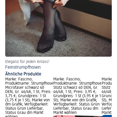
Eleganz für jeden Anlass!
Feinstrumpfhosen
Ähnliche Produkte
Marke: Fascino;
Marke: Fascino;
Marke: F
Produktname: Strumpfhose
Produktname: Strumpfhose
Produkt
Microfaser schwarz 40
Stütz schwarz 40 DEN, Gr.
Stütz ca
DEN, Gr. 46/48, 1 St; Preis:
46/48, 1 St; Preis: 3,95 €;
46/48, 1 
3,75 €; Grundpreis: 1 St
Grundpreis: 1 St (3,95 € je 1
Grundprei
(3,75 € je 1 St); Marke von
St); Marke von dm Grafik;
St); Mar
dm Grafik; Verfügbarkeit:
Verfügbarkeit: Status Grün
Verfügba
Status Grün Lieferbar,
Lieferbar, Status Grau dm
Lieferba
Status Grau dm Markt
Markt wählen
Markt w
wählen