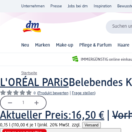
Unternehmen
Presse
Jobs bei dm
Inspiration
Bewusst
Suchen un
Neu
Marken
Make-up
Pflege & Parfum
Haare
IMMERGÜNSTIG online einka
Startseite
L'ORÉAL PARiS
Belebendes K
0
(
Produkt bewerten
|
Frage stellen
)
Aktueller Preis:
16,50 €
|
Vorh
0,15 l (110,00 € je 1 l)
inkl. 20% MwSt. zzgl.
Versand