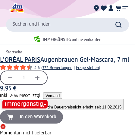
Suchen und finden
IMMERGÜNSTIG online einkaufen
Startseite
L'ORÉAL PARiS
Augenbrauen Gel-Mascara, 7 ml
4.6
(
372 Bewertungen
|
Frage stellen
)
9,95 €
inkl. 20% MwSt. zzgl.
Versand
dm Dauerpreis
nicht erhöht seit 11.02.2015
In den Warenkorb
Momentan nicht lieferbar