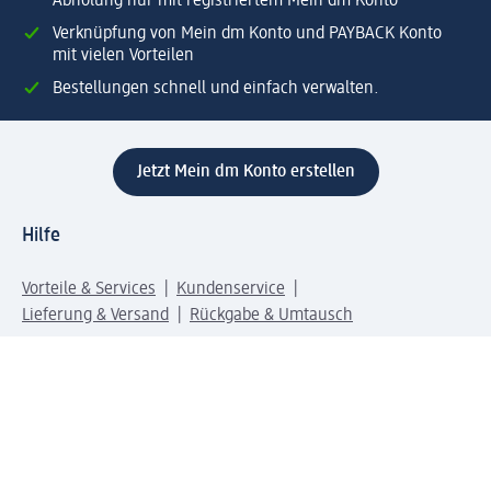
Abholung nur mit registriertem Mein dm Konto
Verknüpfung von Mein dm Konto und PAYBACK Konto
mit vielen Vorteilen
Bestellungen schnell und einfach verwalten.
Jetzt Mein dm Konto erstellen
Hilfe
Vorteile & Services
Kundenservice
Lieferung & Versand
Rückgabe & Umtausch
Unternehmen dm
Unternehmen
Verantwortung
Karriere
Presse
Anfahrt dm dialogicum
Anfahrt dm Verteilzentrum
Produktwelten