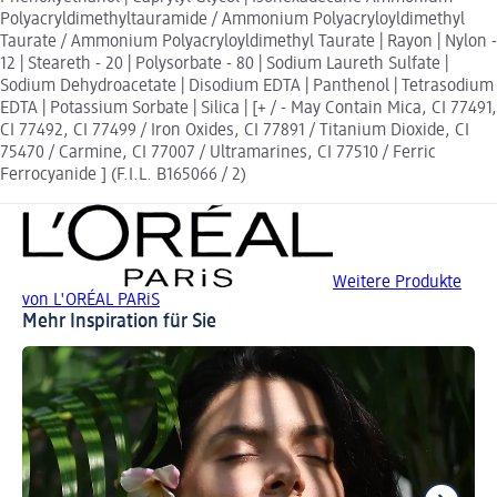
Polyacryldimethyltauramide / Ammonium Polyacryloyldimethyl
Taurate / Ammonium Polyacryloyldimethyl Taurate | Rayon | Nylon -
12 | Steareth - 20 | Polysorbate - 80 | Sodium Laureth Sulfate |
Sodium Dehydroacetate | Disodium EDTA | Panthenol | Tetrasodium
EDTA | Potassium Sorbate | Silica | [+ / - May Contain Mica, CI 77491,
CI 77492, CI 77499 / Iron Oxides, CI 77891 / Titanium Dioxide, CI
75470 / Carmine, CI 77007 / Ultramarines, CI 77510 / Ferric
Ferrocyanide ] (F.I.L. B165066 / 2)
Weitere Produkte
von L'ORÉAL PARiS
Mehr Inspiration für Sie